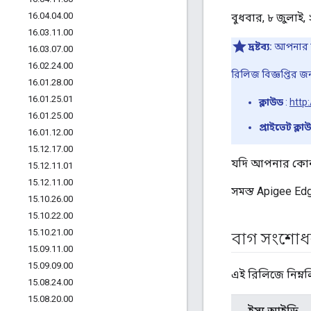
16
.
04
.
04
.
00
বুধবার, ৮ জুলাই
16
.
03
.
11
.
00
দ্রষ্টব্য:
আপনার যদ
16
.
03
.
07
.
00
16
.
02
.
24
.
00
রিলিজ বিজ্ঞপ্তির 
16
.
01
.
28
.
00
16
.
01
.
25
.
01
ক্লাউড
:
http
16
.
01
.
25
.
00
প্রাইভেট ক্লা
16
.
01
.
12
.
00
15
.
12
.
17
.
00
যদি আপনার কোন প
15
.
12
.
11
.
01
15
.
12
.
11
.
00
সমস্ত Apigee E
15
.
10
.
26
.
00
15
.
10
.
22
.
00
15
.
10
.
21
.
00
বাগ সংশোধন
15
.
09
.
11
.
00
15
.
09
.
09
.
00
এই রিলিজে নিম্ন
15
.
08
.
24
.
00
15
.
08
.
20
.
00
ইস্যু আইডি