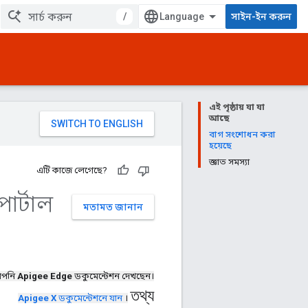
/
সাইন-ইন করুন
এই পৃষ্ঠায় যা যা
আছে
বাগ সংশোধন করা
হয়েছে
জ্ঞাত সমস্যা
এটি কাজে লেগেছে?
োর্টাল
মতামত জানান
পনি
Apigee Edge
ডকুমেন্টেশন দেখছেন।
তথ্য
Apigee X
ডকুমেন্টেশনে যান
।