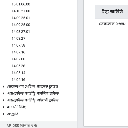
15
.
01
.
06
.
00
14
.
10
.
27
.
00
ইস্যু আইডি
14
.
09
.
25
.
01
ডেভসোল-১৬৪৮
14
.
09
.
25
.
00
14
.
08
.
27
.
01
14
.
08
.
27
14
.
07
.
58
14
.
07
.
16
14
.
07
.
00
14
.
05
.
28
14
.
05
.
14
14
.
04
.
16
ডেভেলপার পোর্টাল প্রাইভেট ক্লাউড
এজ
/
ক্লাউড ফাউন্ড্রি পাবলিক ক্লাউড
এজ
/
ক্লাউড ফাউন্ড্রি প্রাইভেট ক্লাউড
API মনিটরিং
অনুভূতি
APIGEE রিলিজ তথ্য