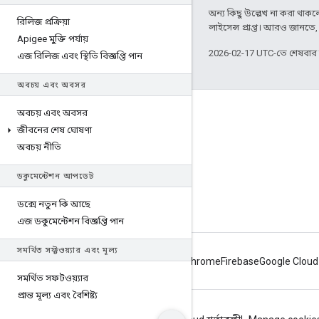
অন্য কিছু উল্লেখ না করা থাকলে,
রিলিজ প্রক্রিয়া
লাইসেন্স প্রাপ্ত। আরও জানতে
Apigee মুক্তি পর্যায়
2026-02-17 UTC-তে শেষবা
এজ রিলিজ এবং স্থিতি বিজ্ঞপ্তি পান
অবচয় এবং অবসর
Apigee সম্পর্কে
অবচয় এবং অবসর
জীবনের শেষ ঘোষণা
We're part of Google
অবচয় নীতি
ইভেন্টগুলি
ডকুমেন্টেশন আপডেট
পার্টনার
ই-বুক ও ওয়েবকাস্ট
ডক্সে নতুন কি আছে
এজ ডকুমেন্টেশন বিজ্ঞপ্তি পান
সমর্থিত সফ্টওয়্যার এবং মূল্য
Android
Chrome
Firebase
Google Cloud
সমর্থিত সফটওয়্যার
প্রান্ত মূল্য এবং বৈশিষ্ট্য