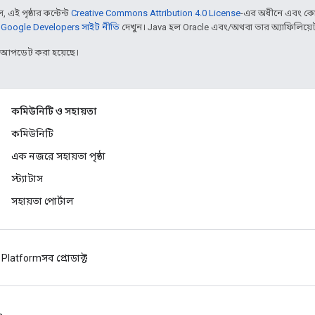
 এই পৃষ্ঠার কন্টেন্ট
Creative Commons Attribution 4.0 License
-এর অধীনে এবং কো
,
Google Developers সাইট নীতি
দেখুন। Java হল Oracle এবং/অথবা তার অ্যাফিলিয়েট সংস
র আপডেট করা হয়েছে।
কমিউনিটি ও সহায়তা
কমিউনিটি
এক নজরে সহায়তা পৃষ্ঠা
স্ট্যাটাস
সহায়তা পোর্টাল
 Platform
সব প্রোডাক্ট