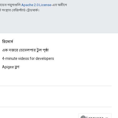
ডের নমুনাগুলি
Apache 2.0 License
-এর অধীনে
্থার রেজিস্টার্ড ট্রেডমার্ক।
রিসোর্স
এক নজরে ডেভেলপার টুল পৃষ্ঠা
4-minute videos for developers
Apigee ব্লগ