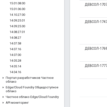
15
.
01
.
08
.
00
ДЕВСОЛ-170
15
.
01
.
06
.
00
14
.
10
.
27
.
00
14
.
09
.
25
.
01
ДЕВСОЛ-174
14
.
09
.
25
.
00
14
.
08
.
27
.
01
14
.
08
.
27
14
.
07
.
58
ДЕВСОЛ-176
14
.
07
.
16
14
.
07
.
00
14
.
05
.
28
ДЕВСОЛ-177
14
.
05
.
14
14
.
04
.
16
Портал разработчиков Частное
облако
Edge
/
Cloud Foundry Общедоступное
облако
Частное облако Edge
/
Cloud Foundry
API-мониторинг