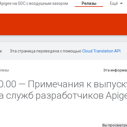
Apigee на GDC с воздушным зазором
Релизы
Ещё
Эта страница переведена с помощью
Cloud Translation API
.
елизы
Эта информа
0
.
00 — Примечания к выпуск
а служб разработчиков Apig
Вы просматр