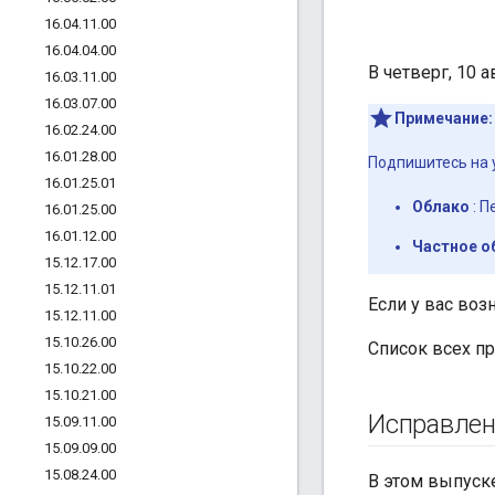
16
.
04
.
11
.
00
16
.
04
.
04
.
00
В четверг, 10 
16
.
03
.
11
.
00
16
.
03
.
07
.
00
Примечание:
16
.
02
.
24
.
00
16
.
01
.
28
.
00
Подпишитесь на 
16
.
01
.
25
.
01
Облако
: П
16
.
01
.
25
.
00
16
.
01
.
12
.
00
Частное о
15
.
12
.
17
.
00
15
.
12
.
11
.
01
Если у вас воз
15
.
12
.
11
.
00
15
.
10
.
26
.
00
Список всех пр
15
.
10
.
22
.
00
15
.
10
.
21
.
00
Исправле
15
.
09
.
11
.
00
15
.
09
.
09
.
00
15
.
08
.
24
.
00
В этом выпуск