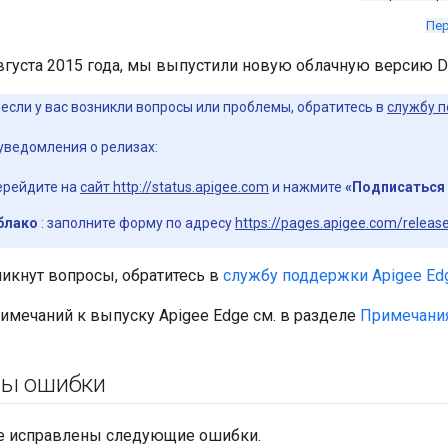
Пер
августа 2015 года, мы выпустили новую облачную версию Dev
если у вас возникли вопросы или проблемы, обратитесь в
службу п
уведомления о релизах:
ерейдите на
сайт http://status.apigee.com
и нажмите
«Подписаться 
блако
: заполните форму по адресу
https://pages.apigee.com/release
никнут вопросы, обратитесь в
службу поддержки Apigee Ed
имечаний к выпуску Apigee Edge см. в разделе
Примечания
ны ошибки
е исправлены следующие ошибки.