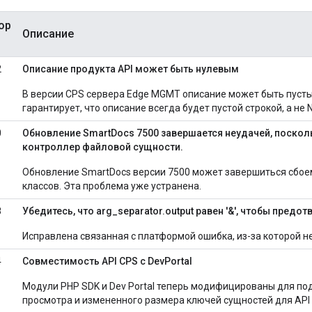
ор
Описание
2
Описание продукта API может быть нулевым
В версии CPS сервера Edge MGMT описание может быть пуст
гарантирует, что описание всегда будет пустой строкой, а не 
0
Обновление SmartDocs 7500 завершается неудачей, посколь
контроллер файловой сущности.
Обновление SmartDocs версии 7500 может завершиться сбоем
классов. Эта проблема уже устранена.
8
Убедитесь, что arg_separator.output равен '&', чтобы предо
Исправлена ​​связанная с платформой ошибка, из-за которой 
4
Совместимость API CPS с DevPortal
Модули PHP SDK и Dev Portal теперь модифицированы для п
просмотра и измененного размера ключей сущностей для API