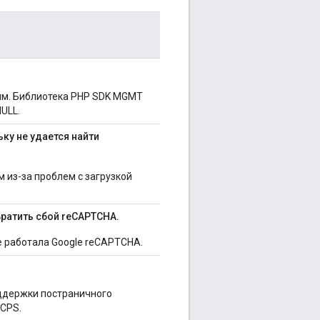
ым. Библиотека PHP SDK MGMT
NULL.
ку не удается найти
 из-за проблем с загрузкой
твратить сбой reCAPTCHA.
не работала Google reCAPTCHA.
оддержки постраничного
 CPS.