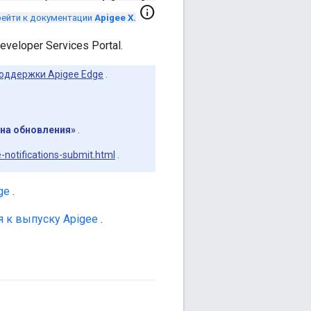
info
ейти к документации
Apigee X.
eloper Services Portal.
оддержки Apigee Edge
.
на обновления»
.
-notifications-submit.html
.
ge
.
 к выпуску Apigee
.