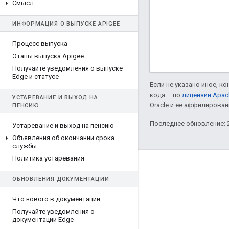
Смысл
ИНФОРМАЦИЯ О ВЫПУСКЕ APIGEE
Процесс выпуска
Этапы выпуска Apigee
Получайте уведомления о выпуске
Edge и статусе
Если не указано иное, к
кода – по
лицензии Apac
УСТАРЕВАНИЕ И ВЫХОД НА
Oracle и ее аффилирован
ПЕНСИЮ
Последнее обновление: 2
Устаревание и выход на пенсию
Объявления об окончании срока
службы
Политика устаревания
О компании Apigee
ОБНОВЛЕНИЯ ДОКУМЕНТАЦИИ
We're part of Google
Мероприятия
Что нового в документации
Получайте уведомления о
Партнеры
документации Edge