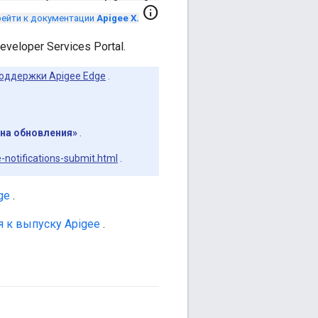
info
ейти к документации
Apigee X.
eloper Services Portal.
оддержки Apigee Edge
.
на обновления»
.
-notifications-submit.html
.
ge
.
 к выпуску Apigee
.