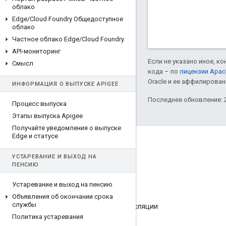
облако
Edge
/
Cloud Foundry Общедоступное
облако
Частное облако Edge
/
Cloud Foundry
API-мониторинг
Если не указано иное, к
Смысл
кода – по
лицензии Apac
Oracle и ее аффилирован
ИНФОРМАЦИЯ О ВЫПУСКЕ APIGEE
Последнее обновление: 2
Процесс выпуска
Этапы выпуска Apigee
Получайте уведомления о выпуске
Edge и статусе
О компании Apigee
УСТАРЕВАНИЕ И ВЫХОД НА
We're part of Google
ПЕНСИЮ
Мероприятия
Устаревание и выход на пенсию
Партнеры
Объявления об окончании срока
службы
Электронные книги и интернет-трансляции
Политика устаревания