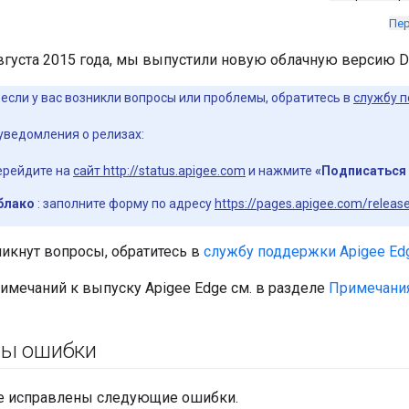
Пер
августа 2015 года, мы выпустили новую облачную версию Dev
если у вас возникли вопросы или проблемы, обратитесь в
службу п
уведомления о релизах:
ерейдите на
сайт http://status.apigee.com
и нажмите
«Подписаться 
блако
: заполните форму по адресу
https://pages.apigee.com/release
никнут вопросы, обратитесь в
службу поддержки Apigee Ed
имечаний к выпуску Apigee Edge см. в разделе
Примечания
ны ошибки
е исправлены следующие ошибки.