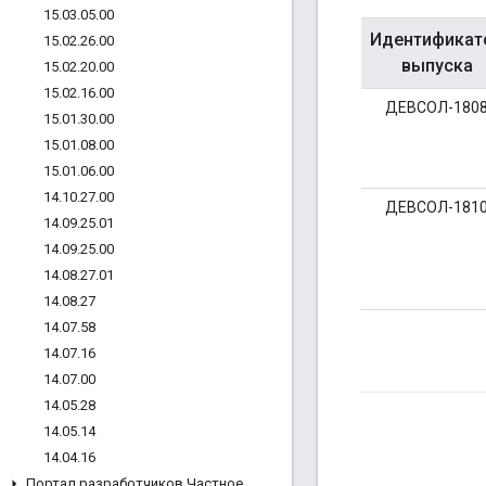
15
.
03
.
05
.
00
Идентификат
15
.
02
.
26
.
00
выпуска
15
.
02
.
20
.
00
15
.
02
.
16
.
00
ДЕВСОЛ-180
15
.
01
.
30
.
00
15
.
01
.
08
.
00
15
.
01
.
06
.
00
14
.
10
.
27
.
00
ДЕВСОЛ-181
14
.
09
.
25
.
01
14
.
09
.
25
.
00
14
.
08
.
27
.
01
14
.
08
.
27
14
.
07
.
58
14
.
07
.
16
14
.
07
.
00
14
.
05
.
28
14
.
05
.
14
14
.
04
.
16
Портал разработчиков Частное