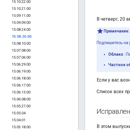
15
.
10
.
22
.
00
15
.
10
.
21
.
00
15
.
09
.
11
.
00
В четверг, 20 
15
.
09
.
09
.
00
15
.
08
.
24
.
00
Примечание:
15
.
08
.
20
.
00
Подпишитесь на 
15
.
08
.
10
.
00
15
.
07
.
08
.
00
Облако
: П
15
.
07
.
06
.
00
15
.
06
.
29
.
00
Частное о
15
.
06
.
19
.
00
15
.
06
.
18
.
00
Если у вас воз
15
.
06
.
17
.
00
Список всех пр
15
.
06
.
15
.
00
15
.
06
.
08
.
00
15
.
05
.
27
.
00
Исправле
15
.
05
.
04
15
.
04
.
01
В этом выпуск
15
.
03
.
18
.
00