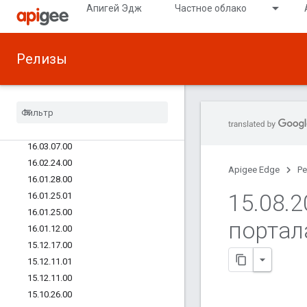
Апигей Эдж
Частное облако
16.08.10.00
16.08.04.00
16.06.22.00
Релизы
16.06.16.00
16
.
05
.
02
.
00
16
.
04
.
11
.
00
16
.
04
.
04
.
00
16
.
03
.
11
.
00
16
.
03
.
07
.
00
16
.
02
.
24
.
00
Apigee Edge
Р
16
.
01
.
28
.
00
15
.
08
.
2
16
.
01
.
25
.
01
16
.
01
.
25
.
00
портал
16
.
01
.
12
.
00
15
.
12
.
17
.
00
15
.
12
.
11
.
01
15
.
12
.
11
.
00
15
.
10
.
26
.
00