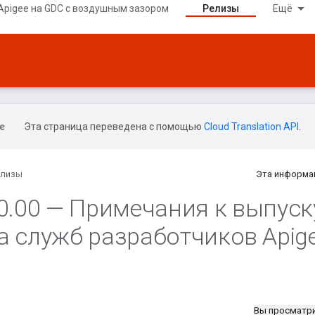
Apigee на GDC с воздушным зазором
Релизы
Ещё
Эта страница переведена с помощью
Cloud Translation API
.
елизы
Эта информа
0
.
00 — Примечания к выпуск
а служб разработчиков Apig
Вы просматр