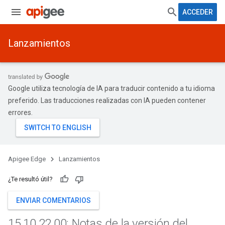
ACCEDER
Lanzamientos
Google utiliza tecnología de IA para traducir contenido a tu idioma
preferido. Las traducciones realizadas con IA pueden contener
errores.
Apigee Edge
Lanzamientos
¿Te resultó útil?
ENVIAR COMENTARIOS
15
.
10
.
22
.
00: Notas de la versión del