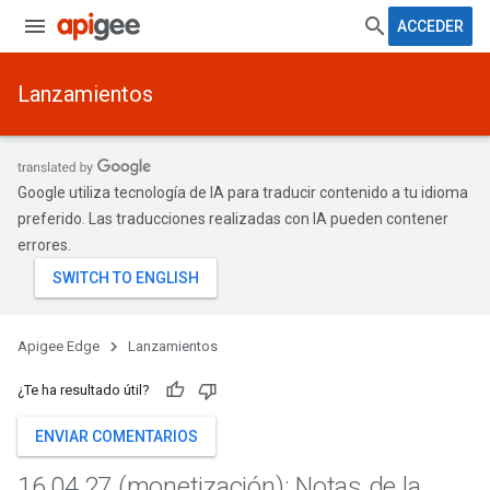
ACCEDER
Lanzamientos
Google utiliza tecnología de IA para traducir contenido a tu idioma
preferido. Las traducciones realizadas con IA pueden contener
errores.
Apigee Edge
Lanzamientos
¿Te ha resultado útil?
ENVIAR COMENTARIOS
16
.
04
.
27 (monetización): Notas de la