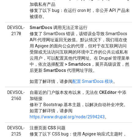
加载私有产品
修复了以下 bug：在运行 cron 时，非公开 API 产品未
被缓存。
DEVSOL-
SmartDocs 调用无法正常运行
2178
修复了 SmartDocs 错误，该错误会导致 SmartDocs
API 代理网址返回无效值。默认情况下，我们现在使
用 Apigee 的面向公众的代理，但对于在互联网访问
受限或无法访问互联网的环境中工作的公共云或私有
云用户，可以配置其他代理网址。在 Drupal 管理菜单
中，依次选择
配置 > Smartdocs
，展开
高级设置
，然
后更新
SmartDocs 代理网址
字段。
如需了解详情，请参阅
配置 SmartDocs 模块
。
DEVSOL-
自最近的门户版本发布以来，无法在 CKEditor 中添
2160
加链接
修补了 Bootstrap 基本主题，以解决自动补全冲突。
如需了解详情，请参阅
https://www.drupal.org/node/2594243
。
DEVSOL-
注册页面 CSS 问题
2125
修复了以下 CSS bug：使用 Apigee 响应式主题时，