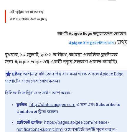
এই পৃষ্ঠায় যা যা আছে
বাগ সংশোধন করা হয়েছে
আপনি
Apigee Edge
ডকুমেন্টেশন দেখছেন।
তথ্য
Apigee X
ডকুমেন্টেশনে যান
।
বুধবার, ১৩ জুলাই, ২০১৬ তারিখে, আমরা পাবলিক ক্লাউডের
জন্য Apigee Edge-এর একটি নতুন সংস্করণ প্রকাশ করেছি।
দ্রষ্টব্য:
আপনার যদি কোন প্রশ্ন বা সমস্যা থাকে তাহলে
Apigee Edge
সাপোর্টের
সাথে যোগাযোগ করুন।
রিলিজ বিজ্ঞপ্তির জন্য সাইন আপ করুন:
ক্লাউড
:
http://status.apigee.com
এ যান এবং
Subscribe to
Updates এ
ক্লিক করুন।
প্রাইভেট ক্লাউড
:
https://pages.apigee.com/release-
notifications-submit.html
ওয়েবসাইটে ফর্মটি পূরণ করুন।