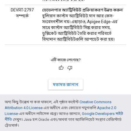
DEVRT-2797
ডেভেলপার অ্যাট্রিবিউট প্রক্রিয়াকরণ উন্নত করুন
সম্পর্কে
বুলিয়ান কাস্টম অ্যাট্রিবিউট মান আর কেস-
সংবেদনশীল নয়। এছাড়াও, Apigee Edge-এর
সাথে কাস্টম অ্যাট্রিবিউট সিঙ্ক করার সময়,
ডুপ্লিকেট অ্যাট্রিবিউট তৈরি করার পরিবর্তে
বিদ্যমান অ্যাট্রিবিউটগুলি আপডেট করা হয়।
এটি কাজে লেগেছে?
মতামত জানান
অন্য কিছু উল্লেখ না করা থাকলে, এই পৃষ্ঠার কন্টেন্ট
Creative Commons
Attribution 4.0 License
-এর অধীনে এবং কোডের নমুনাগুলি
Apache 2.0
License
-এর অধীনে লাইসেন্স প্রাপ্ত। আরও জানতে,
Google Developers সাইট
নীতি
দেখুন। Java হল Oracle এবং/অথবা তার অ্যাফিলিয়েট সংস্থার রেজিস্টার্ড
ট্রেডমার্ক।