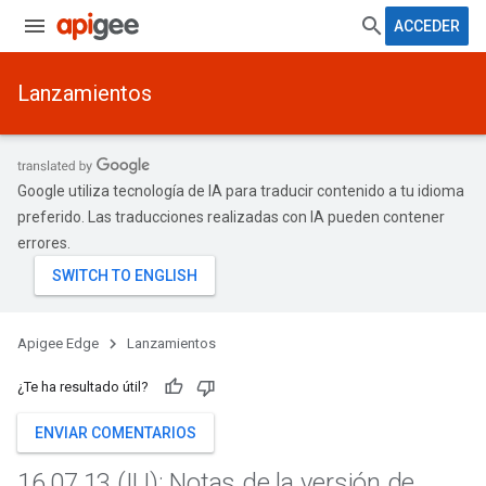
ACCEDER
Lanzamientos
Google utiliza tecnología de IA para traducir contenido a tu idioma
preferido. Las traducciones realizadas con IA pueden contener
errores.
Apigee Edge
Lanzamientos
¿Te ha resultado útil?
ENVIAR COMENTARIOS
16
.
07
.
13 (IU): Notas de la versión de