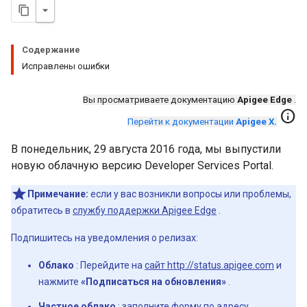
Содержание
Исправлены ошибки
Вы просматриваете документацию
Apigee Edge
.
info
Перейти к документации
Apigee X.
В понедельник, 29 августа 2016 года, мы выпустили
новую облачную версию Developer Services Portal.
Примечание:
если у вас возникли вопросы или проблемы,
обратитесь в
службу поддержки Apigee Edge
.
Подпишитесь на уведомления о релизах:
Облако
: Перейдите на
сайт http://status.apigee.com
и
нажмите
«Подписаться на обновления»
.
Частное облако
: заполните форму по адресу