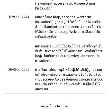
(taxonomy_access) ลงใน Apigee Drupal
Distribution
DEVSOL-2241
อัปเดตโมดูล ldap, services, webform
มีการอัปเดตโมดูลตระกูล LDAP เป็นเวอร์ชันเสถียร
ล่าสุดเพื่อแก้ไขด้านความปลอดภัย นอกจากนี้ เรายัง
ได้อัปเดตบริการและโมดูล Webform เป็นเวอร์ชัน
เสถียรล่าสุดด้วย
หมายเหตุ:
ระบบจะไม่ได้เปิดใช้โมดูลเหล่านี้โดยค่าเริ่ม
ต้นสำหรับการติดตั้งโปรไฟล์มาตรฐาน ดังนั้นผู้ใช้ส่วน
ใหญ่จะไม่เห็นการเปลี่ยนแปลงใดๆ หลังจากยอมรับ
การอัปเดตนี้
DEVSOL-2229
การค้นหาไม่ปรากฏสำหรับผู้ใช้ที่ไม่ใช่ผู้ดูแลระบบ
แก้ไขข้อบกพร่องในการแสดงผลในธีมที่ปรับเปลี่ยน
ตามบริบทของ Apigee ซึ่งแบบฟอร์มค้นหาที่ ด้านบน
ของแต่ละหน้าถูกแถบสีส้มบดบังสำหรับผู้ใช้ที่ไม่ใช่ผู้
ดูแลระบบ
ข้อมูลนี้มีประโยชน์ไหม