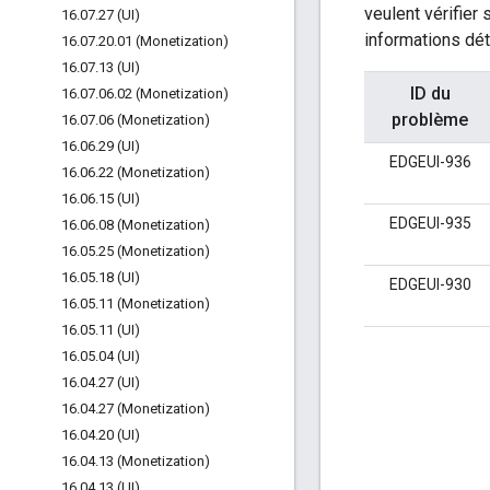
veulent vérifier
16
.
07
.
27 (UI)
informations déta
16
.
07
.
20
.
01 (Monetization)
16
.
07
.
13 (UI)
ID du
16
.
07
.
06
.
02 (Monetization)
problème
16
.
07
.
06 (Monetization)
16
.
06
.
29 (UI)
EDGEUI-936
16
.
06
.
22 (Monetization)
16
.
06
.
15 (UI)
EDGEUI-935
16
.
06
.
08 (Monetization)
16
.
05
.
25 (Monetization)
16
.
05
.
18 (UI)
EDGEUI-930
16
.
05
.
11 (Monetization)
16
.
05
.
11 (UI)
16
.
05
.
04 (UI)
16
.
04
.
27 (UI)
16
.
04
.
27 (Monetization)
16
.
04
.
20 (UI)
16
.
04
.
13 (Monetization)
16
.
04
.
13 (UI)