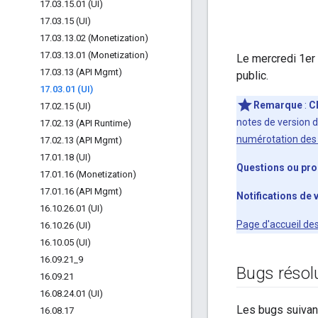
17
.
03
.
15
.
01 (UI)
17
.
03
.
15 (UI)
17
.
03
.
13
.
02 (Monetization)
17
.
03
.
13
.
01 (Monetization)
Le mercredi 1er
17
.
03
.
13 (API Mgmt)
public.
17
.
03
.
01 (UI)
Remarque
:
C
17
.
02
.
15 (UI)
notes de version d
17
.
02
.
13 (API Runtime)
numérotation des 
17
.
02
.
13 (API Mgmt)
17
.
01
.
18 (UI)
Questions ou pr
17
.
01
.
16 (Monetization)
17
.
01
.
16 (API Mgmt)
Notifications de 
16
.
10
.
26
.
01 (UI)
Page d'accueil de
16
.
10
.
26 (UI)
16
.
10
.
05 (UI)
16
.
09
.
21
_
9
Bugs résol
16
.
09
.
21
16
.
08
.
24
.
01 (UI)
Les bugs suivant
16
.
08
.
17