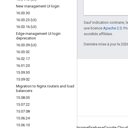
New management UI login
16
.
03
.
30
16
.
03
.
23 (UI)
Sauf indication contraire, 
16
.
03
.
16 (UI)
une licence
Apache 2.0
. P
Edge management UI login
sociétés affiliées.
deprecation
Dernière mise à jour le 202
16
.
03
.
09 (UI)
16
.
03
.
02
16
.
02
.
17
16
.
01
.
20
À propos d'Apigee
15
.
09
.
30
We're part of Google
15
.
09
.
02
Migration to Nginx routers and load
Événements
balancers
Partenaires
15
.
08
.
05
15
.
07
.
22
E-books et webcasts
15
.
07
.
08
15
.
06
.
24
15
.
06
.
10
Android
Chrome
Firebase
Google Cloud