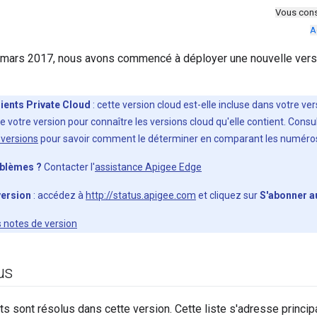
Vous cons
A
 mars 2017, nous avons commencé à déployer une nouvelle versi
lients Private Cloud
: cette version cloud est-elle incluse dans votre ve
e votre version pour connaître les versions cloud qu'elle contient. Con
versions
pour savoir comment le déterminer en comparant les numéros
oblèmes ?
Contacter l'
assistance Apigee Edge
version
: accédez à
http://status.apigee.com
et cliquez sur
S'abonner a
s notes de version
us
s sont résolus dans cette version. Cette liste s'adresse princip