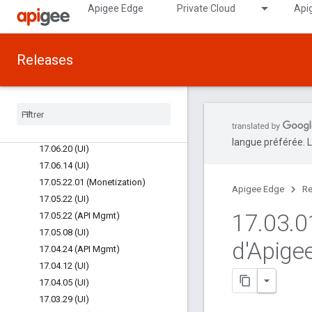
Apigee Edge
Private Cloud
Api
17.08.16 (UI)
17.08.14 (API Mgmt/Runtime)
17.08.08 (Analytics)
Releases
17.08.02 (UI)
17
.
07
.
31 (Monetization)
17
.
07
.
31 (API Mgmt
/
Runtime)
17
.
07
.
17 (API Mgmt
/
Runtime)
17
.
07
.
10 (UI)
langue préférée. L
17
.
06
.
20 (UI)
17
.
06
.
14 (UI)
17
.
05
.
22
.
01 (Monetization)
Apigee Edge
Re
17
.
05
.
22 (UI)
17
.
03
.
0
17
.
05
.
22 (API Mgmt)
17
.
05
.
08 (UI)
d'Apige
17
.
04
.
24 (API Mgmt)
17
.
04
.
12 (UI)
17
.
04
.
05 (UI)
17
.
03
.
29 (UI)