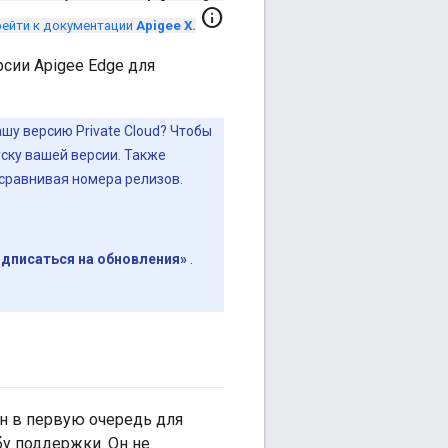
info
ейти к документации
Apigee X.
рсии Apigee Edge для
ашу версию Private Cloud? Чтобы
ску вашей версии. Также
 сравнивая номера релизов.
дписаться на обновления»
.
ен в первую очередь для
у поддержки. Он не