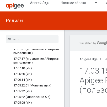
Апигей Эдж
Частное облако
17.09.11 (Управление API)
17.09.06 (УИ)
17.08.16 (УИ)
Релизы
17.08.14 (управление API/время
выполнения)
17
.
08
.
08 (Аналитика)
17
.
08
.
02 (УИ)
17
.
07
.
31 (Монетизация)
17
.
07
.
31 (управление API
/
время
выполнения)
17
.
07
.
17 (управление API
/
время
Apigee Edge
Р
выполнения)
17
.
03
.
1
17
.
07
.
10 (УИ)
17
.
06
.
20 (УИ)
Apigee
17
.
06
.
14 (УИ)
17
.
05
.
22
.
01 (Монетизация)
(польз
17
.
05
.
22 (УИ)
17
.
05
.
22 (Управление API)
17
.
05
.
08 (УИ)