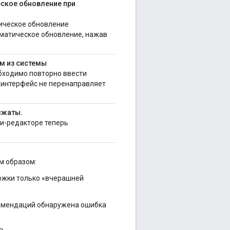
еское обновление при
тическое обновление
оматическое обновление, нажав
м из системы
бходимо повторно ввести
 интерфейс не перенаправляет
сжаты.
и-редакторе теперь
м образом:
ржки только «вчерашней
комендаций обнаружена ошибка