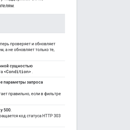
телям.
еперь проверяет и обновляет
, а не обновляет только те,
анной сущностью
<Condition>
га
.
ые параметры запроса
ает правильно, если в фильтре
у 500.
вращается код статуса HTTP 303