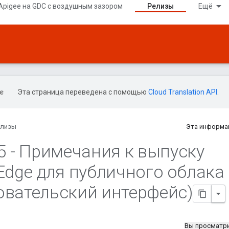
Apigee на GDC с воздушным зазором
Релизы
Ещё
Эта страница переведена с помощью
Cloud Translation API
.
елизы
Эта информа
5 - Примечания к выпуску
 Edge для публичного облака
овательский интерфейс)
Вы просматр