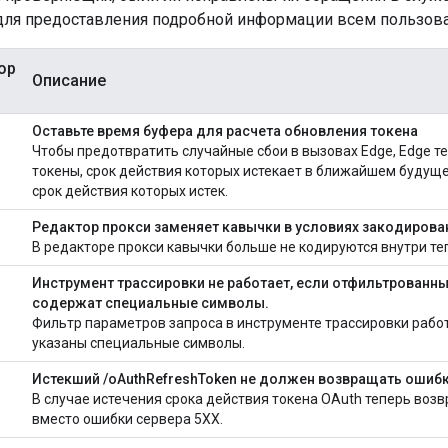
для предоставления подробной информации всем пользова
ор
Описание
Оставьте время буфера для расчета обновления токена
Чтобы предотвратить случайные сбои в вызовах Edge, Edge т
токены, срок действия которых истекает в ближайшем будущем
срок действия которых истек.
Редактор прокси заменяет кавычки в условиях закодиров
В редакторе прокси кавычки больше не кодируются внутри те
Инструмент трассировки не работает, если отфильтрованн
содержат специальные символы.
Фильтр параметров запроса в инструменте трассировки работ
указаны специальные символы.
Истекший /oAuthRefreshToken не должен возвращать ошибк
В случае истечения срока действия токена OAuth теперь воз
вместо ошибки сервера 5XX.