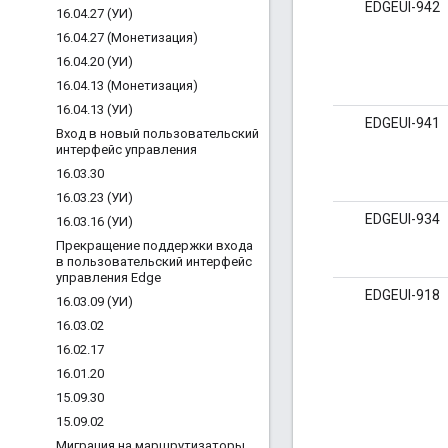
EDGEUI-942
16
.
04
.
27 (УИ)
16
.
04
.
27 (Монетизация)
16
.
04
.
20 (УИ)
16
.
04
.
13 (Монетизация)
16
.
04
.
13 (УИ)
EDGEUI-941
Вход в новый пользовательский
интерфейс управления
16
.
03
.
30
16
.
03
.
23 (УИ)
EDGEUI-934
16
.
03
.
16 (УИ)
Прекращение поддержки входа
в пользовательский интерфейс
управления Edge
EDGEUI-918
16
.
03
.
09 (УИ)
16
.
03
.
02
16
.
02
.
17
16
.
01
.
20
15
.
09
.
30
15
.
09
.
02
Миграция на маршрутизаторы