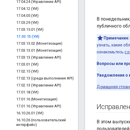
17
.
04
.
24 (Управление API)
17
.
04
.
12 (УИ)
17
.
04
.
05 (УИ)
В понедельник,
17
.
03
.
29 (УИ)
публичного обл
17
.
03
.
15
.
01 (УИ)
17
.
03
.
15 (УИ)
Примечание:
17
.
03
.
13
.
02 (Монетизация)
узнать, какие о
17
.
03
.
13
.
01 (Монетизация)
ознакомьтесь
с 
17
.
03
.
13 (Управление API)
Вопросы или п
17
.
03
.
01 (УИ)
17
.
02
.
15 (УИ)
Уведомления о 
17
.
02
.
13 (среда выполнения API)
17
.
02
.
13 (Управление API)
Домашняя страни
17
.
01
.
18 (УИ)
17
.
01
.
16 (Монетизация)
Исправле
17
.
01
.
16 (Управление API)
16
.
10
.
26
.
01 (УИ)
16
.
10
.
26 (пользовательский
В этом выпуске
интерфейс)
пользователей