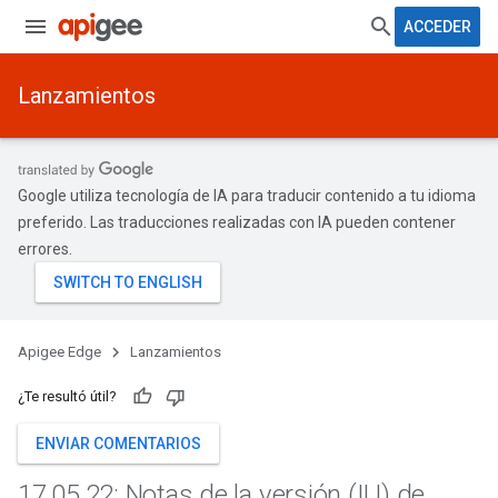
ACCEDER
Lanzamientos
Google utiliza tecnología de IA para traducir contenido a tu idioma
preferido. Las traducciones realizadas con IA pueden contener
errores.
Apigee Edge
Lanzamientos
¿Te resultó útil?
ENVIAR COMENTARIOS
17
.
05
.
22: Notas de la versión (IU) de