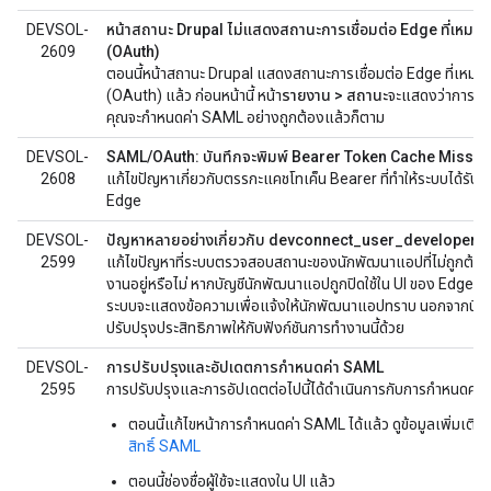
DEVSOL-
หน้าสถานะ Drupal ไม่แสดงสถานะการเชื่อมต่อ Edge ที่เหม
2609
(OAuth)
ตอนนี้หน้าสถานะ Drupal แสดงสถานะการเชื่อมต่อ Edge ที่เหม
(OAuth) แล้ว ก่อนหน้านี้ หน้า
รายงาน > สถานะ
จะแสดงว่าการเชื่อ
คุณจะกำหนดค่า SAML อย่างถูกต้องแล้วก็ตาม
DEVSOL-
SAML/OAuth: บันทึกจะพิมพ์ Bearer Token Cache Miss ทุกคร
2608
แก้ไขปัญหาเกี่ยวกับตรรกะแคชโทเค็น Bearer ที่ทำให้ระบบได้รับโทเค
Edge
DEVSOL-
ปัญหาหลายอย่างเกี่ยวกับ devconnect_user_developer_i
2599
แก้ไขปัญหาที่ระบบตรวจสอบสถานะของนักพัฒนาแอปที่ไม่ถูกต้องเพื่
งานอยู่หรือไม่ หากบัญชีนักพัฒนาแอปถูกปิดใช้ใน UI ของ Edge ท
ระบบจะแสดงข้อความเพื่อแจ้งให้นักพัฒนาแอปทราบ นอกจากนี้ เรา
ปรับปรุงประสิทธิภาพให้กับฟังก์ชันการทำงานนี้ด้วย
DEVSOL-
การปรับปรุงและอัปเดตการกำหนดค่า SAML
2595
การปรับปรุงและการอัปเดตต่อไปนี้ได้ดำเนินการกับการกำหนดค่า
ตอนนี้แก้ไขหน้าการกำหนดค่า SAML ได้แล้ว ดูข้อมูลเพิ่มเติมได้
สิทธิ์ SAML
ตอนนี้ช่องชื่อผู้ใช้จะแสดงใน UI แล้ว