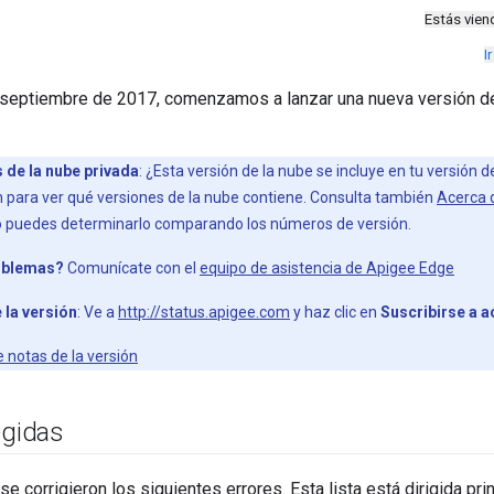
Estás vie
I
 septiembre de 2017, comenzamos a lanzar una nueva versión d
s de la nube privada
: ¿Esta versión de la nube se incluye en tu versión 
n para ver qué versiones de la nube contiene. Consulta también
Acerca 
puedes determinarlo comparando los números de versión.
oblemas?
Comunícate con el
equipo de asistencia de Apigee Edge
 la versión
: Ve a
http://status.apigee.com
y haz clic en
Suscribirse a a
e notas de la versión
egidas
 se corrigieron los siguientes errores. Esta lista está dirigida p