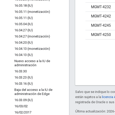
16
.
05
.
18 (IU)
MGMT-4232
16
.
05
.
11 (monetización)
MGMT-4242
16
.
05
.
11 (IU)
16
.
05
.
04 (IU)
MGMT-4245
16
.
04
.
27 (IU)
MGMT-4250
16
.
04
.
27 (monetización)
16
.
04
.
20 (IU)
16
.
04
.
13 (monetización)
16
.
04
.
13 (IU)
Nuevo acceso a la IU de
administración
16
.
03
.
30
16
.
03
.
23 (IU)
16
.
03
.
16 (IU)
Baja del acceso a la IU de
Salvo que se indique lo con
administración de Edge
están sujetos a la
licencia
16
.
03
.
09 (IU)
registrada de Oracle o sus 
16
/
03
/
02
Última actualización: 2026
16
/
02
/
2017