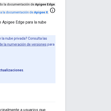
ndo la documentación de
Apigee Edge
.
info
r a la documentación de
Apigee X
.
e Apigee Edge para la nube
de la nube privada? Consulta las
de la numeración de versiones
para
ctualizaciones
.
rincipalmente a usuarios que