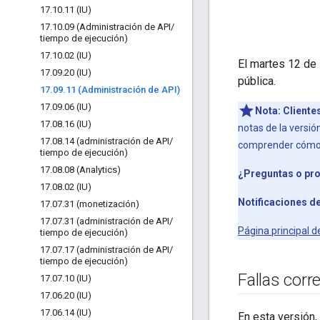
17
.
10
.
11 (IU)
17
.
10
.
09 (Administración de API
/
tiempo de ejecución)
17
.
10
.
02 (IU)
El martes 12 de
17
.
09
.
20 (IU)
pública.
17
.
09
.
11 (Administración de API)
17
.
09
.
06 (IU)
Nota:
Cliente
17
.
08
.
16 (IU)
notas de la versió
17
.
08
.
14 (administración de API
/
comprender cómo 
tiempo de ejecución)
17
.
08
.
08 (Analytics)
¿Preguntas o pr
17
.
08
.
02 (IU)
Notificaciones de
17
.
07
.
31 (monetización)
17
.
07
.
31 (administración de API
/
Página principal d
tiempo de ejecución)
17
.
07
.
17 (administración de API
/
tiempo de ejecución)
Fallas corr
17
.
07
.
10 (IU)
17
.
06
.
20 (IU)
17
.
06
.
14 (IU)
En esta versión,