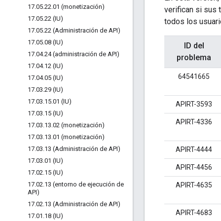
17
.
05
.
22
.
01 (monetización)
verifican si sus
17
.
05
.
22 (IU)
todos los usuari
17
.
05
.
22 (Administración de API)
17
.
05
.
08 (IU)
ID del
17
.
04
.
24 (administración de API)
problema
17
.
04
.
12 (IU)
64541665
17
.
04
.
05 (IU)
17
.
03
.
29 (IU)
17
.
03
.
15
.
01 (IU)
APIRT-3593
17
.
03
.
15 (IU)
APIRT-4336
17
.
03
.
13
.
02 (monetización)
17
.
03
.
13
.
01 (monetización)
17
.
03
.
13 (Administración de API)
APIRT-4444
17
.
03
.
01 (IU)
APIRT-4456
17
.
02
.
15 (IU)
17
.
02
.
13 (entorno de ejecución de
APIRT-4635
API)
17
.
02
.
13 (Administración de API)
APIRT-4683
17
.
01
.
18 (IU)