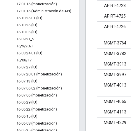
17
.
01
.
16 (monetización)
APIRT-4723
17
.
01
.
16 (Administración de API)
APIRT-4725
16
.
10
.
26
.
01 (IU)
16
.
10
.
26 (IU)
APIRT-4726
16
.
10
.
05 (IU)
16
.
09
.
21
_
9
MGMT-3764
16
/
9
/
2021
16
.
08
.
24
.
01 (IU)
MGMT-3782
16
/
08
/
17
MGMT-3913
16
.
07
.
27 (IU)
16
.
07
.
20
.
01 (monetización)
MGMT-3997
16
.
07
.
13 (IU)
MGMT-4013
16
.
07
.
06
.
02 (monetización)
16
.
07
.
06 (monetización)
MGMT-4065
16
.
06
.
29 (IU)
16
.
06
.
22 (monetización)
MGMT-4113
16
.
06
.
15 (IU)
MGMT-4229
16
.
06
.
08 (monetización)
16
.
05
.
25 (monetización)