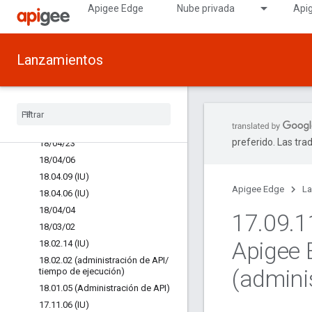
Apigee Edge
Nube privada
Api
18/06/08
18/06/06
18/05/21
Lanzamientos
18/05/10
18
/
05
/
09
18
/
05
/
04
Versión beta de los destinos
alojados
preferido. Las tra
18
/
04
/
23
18
/
04
/
06
18
.
04
.
09 (IU)
Apigee Edge
La
18
.
04
.
06 (IU)
18
/
04
/
04
17
.
09
.
1
18
/
03
/
02
Apigee 
18
.
02
.
14 (IU)
18
.
02
.
02 (administración de API
/
(admini
tiempo de ejecución)
18
.
01
.
05 (Administración de API)
17
.
11
.
06 (IU)