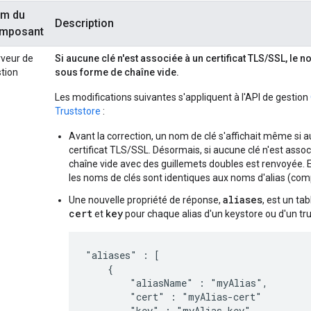
m du
Description
mposant
veur de
Si aucune clé n'est associée à un certificat TLS/SSL, le 
tion
sous forme de chaîne vide.
Les modifications suivantes s'appliquent à l'API de gestion
Truststore
:
Avant la correction, un nom de clé s'affichait même si a
certificat TLS/SSL. Désormais, si aucune clé n'est assoc
chaîne vide avec des guillemets doubles est renvoyée. 
les noms de clés sont identiques aux noms d'alias (com
aliases
Une nouvelle propriété de réponse,
, est un ta
cert
key
et
pour chaque alias d'un keystore ou d'un tru
"aliases" : [

    {

        "aliasName" : "myAlias",

        "cert" : "myAlias-cert"

        "key" : "myAlias-key"
