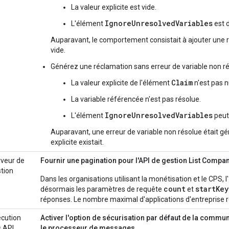
La valeur explicite est vide.
IgnoreUnresolvedVariables
L'élément
est d
Auparavant, le comportement consistait à ajouter une 
vide.
Générez une réclamation sans erreur de variable non ré
Claim
La valeur explicite de l'élément
n'est pas nu
La variable référencée n'est pas résolue.
IgnoreUnresolvedVariables
L'élément
peut 
Auparavant, une erreur de variable non résolue était 
explicite existait.
veur de
Fournir une pagination pour l'API de gestion List Compa
tion
Dans les organisations utilisant la monétisation et le CPS, l'
count
startKey
désormais les paramètres de requête
et
réponses. Le nombre maximal d'applications d'entreprise 
cution
Activer l'option de sécurisation par défaut de la commun
 API
le processeur de messages