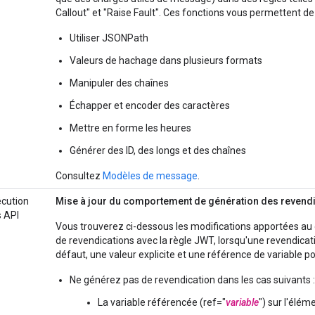
Callout" et "Raise Fault". Ces fonctions vous permettent de 
Utiliser JSONPath
Valeurs de hachage dans plusieurs formats
Manipuler des chaînes
Échapper et encoder des caractères
Mettre en forme les heures
Générer des ID, des longs et des chaînes
Consultez
Modèles de message
.
cution
Mise à jour du comportement de génération des revendi
 API
Vous trouverez ci-dessous les modifications apportées a
de revendications avec la règle JWT, lorsqu'une revendicatio
défaut, une valeur explicite et une référence de variable p
Ne générez pas de revendication dans les cas suivants :
La variable référencée (ref="
variable
") sur l'élém