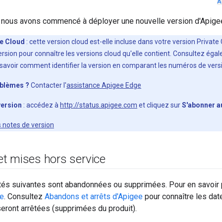
A
l, nous avons commencé à déployer une nouvelle version d'Apigee
te Cloud
: cette version cloud est-elle incluse dans votre version Private
ersion pour connaître les versions cloud qu'elle contient. Consultez ég
savoir comment identifier la version en comparant les numéros de vers
oblèmes ?
Contacter l'
assistance Apigee Edge
version
: accédez à
http://status.apigee.com
et cliquez sur
S'abonner a
s notes de version
t mises hors service
ités suivantes sont abandonnées ou supprimées. Pour en savoir 
ge
. Consultez
Abandons et arrêts d'Apigee
pour connaître les dat
seront arrêtées (supprimées du produit).