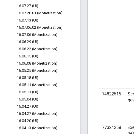
16
.
07
.
27 (UI)
16
.
07
.
20
.
01 (Monetization)
16
.
07
.
13 (UI)
16
.
07
.
06
.
02 (Monetization)
16
.
07
.
06 (Monetization)
16
.
06
.
29 (UI)
16
.
06
.
22 (Monetization)
16
.
06
.
15 (UI)
16
.
06
.
08 (Monetization)
16
.
05
.
25 (Monetization)
16
.
05
.
18 (UI)
16
.
05
.
11 (Monetization)
16
.
05
.
11 (UI)
74822515
Ser
16
.
05
.
04 (UI)
ges
16
.
04
.
27 (UI)
16
.
04
.
27 (Monetization)
16
.
04
.
20 (UI)
77324258
Exé
16
.
04
.
13 (Monetization)
des