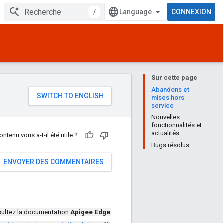
/
CONNEXION
Sur cette page
e
Abandons et
mises hors
service
Nouvelles
fonctionnalités et
actualités
ontenu vous a-t-il été utile ?
Bugs résolus
ENVOYER DES COMMENTAIRES
ultez la documentation
Apigee Edge
.