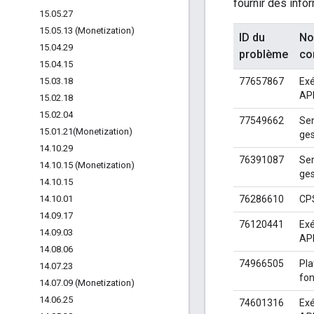
fournir des infor
15
.
05
.
27
15
.
05
.
13 (Monetization)
ID du
No
15
.
04
.
29
problème
co
15
.
04
.
15
15
.
03
.
18
77657867
Exé
AP
15
.
02
.
18
15
.
02
.
04
77549662
Ser
15
.
01
.
21(
Monetization)
ges
14
.
10
.
29
76391087
Ser
14
.
10
.
15 (Monetization)
ges
14
.
10
.
15
14
.
10
.
01
76286610
CP
14
.
09
.
17
76120441
Exé
14
.
09
.
03
AP
14
.
08
.
06
74966505
Pla
14
.
07
.
23
fon
14
.
07
.
09 (Monetization)
14
.
06
.
25
74601316
Exé