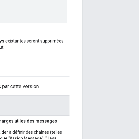
ys
existantes seront supprimées
ut.
 par cette version.
 charges utiles des messages
der à définir des chaînes (telles
s que "Assign Message", "Java