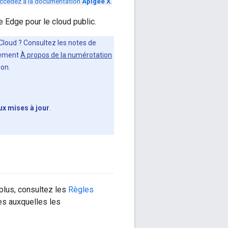
ccédez à la documentation
Apigee X
.
 Edge pour le cloud public.
 Cloud ? Consultez les notes de
alement
À propos de la numérotation
ion.
ux mises à jour
.
plus, consultez les
Règles
es auxquelles les