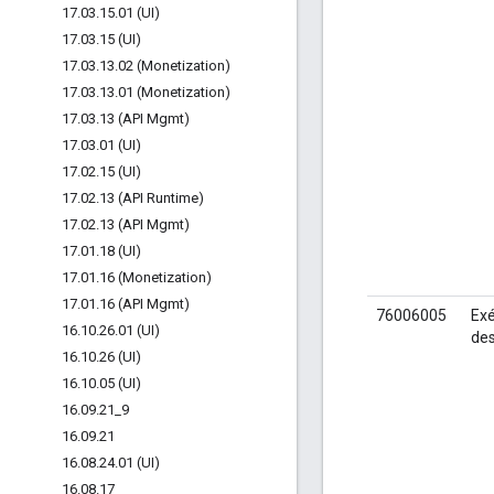
17
.
03
.
15
.
01 (UI)
17
.
03
.
15 (UI)
17
.
03
.
13
.
02 (Monetization)
17
.
03
.
13
.
01 (Monetization)
17
.
03
.
13 (API Mgmt)
17
.
03
.
01 (UI)
17
.
02
.
15 (UI)
17
.
02
.
13 (API Runtime)
17
.
02
.
13 (API Mgmt)
17
.
01
.
18 (UI)
17
.
01
.
16 (Monetization)
17
.
01
.
16 (API Mgmt)
76006005
Exé
16
.
10
.
26
.
01 (UI)
des
16
.
10
.
26 (UI)
16
.
10
.
05 (UI)
16
.
09
.
21
_
9
16
.
09
.
21
16
.
08
.
24
.
01 (UI)
16
.
08
.
17