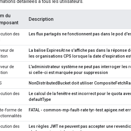
mations détaillées à tous les utilisateurs.
m du
Description
mposant
cution des
Les flux partagés ne fonctionnent pas dans le pod d'e
I
veur de
La balise ExpiresAt ne s'affiche pas dans la réponse d
tion
les organisations CPS lorsque la date d'expiration est
veur de
L'administrateur système ne peut pas interroger les rô
tion
si celle-ci est marquée pour suppression
S
NonDistributedBucket doit utiliser CompositeFetchR
cution des
Le calcul de la fenêtre est incorrect pour le quota avec
I
defaultType
te-forme de
FATAL - common-mp-fault-rate tyr-test.apigee.net er
ctionnalités
cution des
Les règles JWT ne peuvent pas accepter une revendic