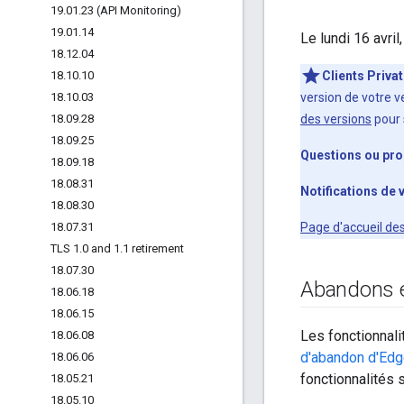
19
.
01
.
23 (API Monitoring)
19
.
01
.
14
Le lundi 16 avri
18
.
12
.
04
18
.
10
.
10
Clients Priva
18
.
10
.
03
version de votre v
18
.
09
.
28
des versions
pour 
18
.
09
.
25
Questions ou pr
18
.
09
.
18
18
.
08
.
31
Notifications de 
18
.
08
.
30
18
.
07
.
31
Page d'accueil de
TLS 1
.
0 and 1
.
1 retirement
18
.
07
.
30
Abandons e
18
.
06
.
18
18
.
06
.
15
Les fonctionnal
18
.
06
.
08
d'abandon d'Ed
18
.
06
.
06
fonctionnalités 
18
.
05
.
21
18
.
05
.
10