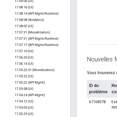
17
.
09
.
06 (UI)
17
.
08
.
16 (UI)
17
.
08
.
14 (API Mgmt
/
Runtime)
17
.
08
.
08 (Analytics)
17
.
08
.
02 (UI)
17
.
07
.
31 (Monetization)
17
.
07
.
31 (API Mgmt
/
Runtime)
17
.
07
.
17 (API Mgmt
/
Runtime)
17
.
07
.
10 (UI)
17
.
06
.
20 (UI)
Nouvelles f
17
.
06
.
14 (UI)
17
.
05
.
22
.
01 (Monetization)
Vous trouverez c
17
.
05
.
22 (UI)
17
.
05
.
22 (API Mgmt)
ID du
No
17
.
05
.
08 (UI)
problème
co
17
.
04
.
24 (API Mgmt)
17
.
04
.
12 (UI)
67168078
Exé
des
17
.
04
.
05 (UI)
17
.
03
.
29 (UI)