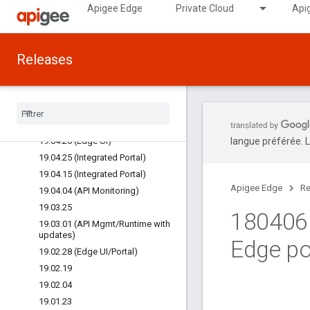
19.07.16 (Integrated Portal)
Apigee Edge
Private Cloud
Api
19.07.11 (Integrated Portal)
19.06.27 (Integrated Portal)
Releases
19.06.25 (Integrated Portal)
19.06.25 (Edge Analytics)
19
.
05
.
29 (Integrated Portal)
19
.
05
.
07 (Edge UI
/
Portal)
19
.
05
.
03 (API Security)
19
.
04
.
26 (Edge UI)
langue préférée. L
19
.
04
.
25 (Integrated Portal)
19
.
04
.
15 (Integrated Portal)
Apigee Edge
Re
19
.
04
.
04 (API Monitoring)
19
.
03
.
25
180406 
19
.
03
.
01 (API Mgmt
/
Runtime with
updates)
Edge po
19
.
02
.
28 (Edge UI
/
Portal)
19
.
02
.
19
19
.
02
.
04
19
.
01
.
23