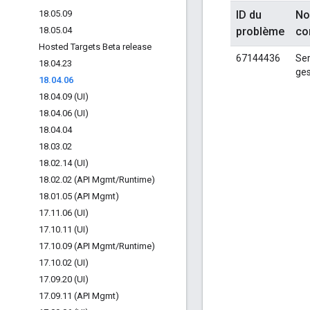
18
.
05
.
09
ID du
No
18
.
05
.
04
problème
co
Hosted Targets Beta release
67144436
Ser
18
.
04
.
23
ges
18
.
04
.
06
18
.
04
.
09 (UI)
18
.
04
.
06 (UI)
18
.
04
.
04
18
.
03
.
02
18
.
02
.
14 (UI)
18
.
02
.
02 (API Mgmt
/
Runtime)
18
.
01
.
05 (API Mgmt)
17
.
11
.
06 (UI)
17
.
10
.
11 (UI)
17
.
10
.
09 (API Mgmt
/
Runtime)
17
.
10
.
02 (UI)
17
.
09
.
20 (UI)
17
.
09
.
11 (API Mgmt)