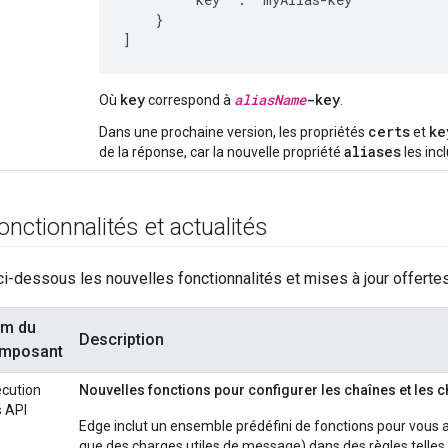
    }

key
aliasName
-key
Où
correspond à
.
certs
ke
Dans une prochaine version, les propriétés
et
aliases
de la réponse, car la nouvelle propriété
les incl
onctionnalités et actualités
i-dessous les nouvelles fonctionnalités et mises à jour offertes
m du
Description
mposant
cution
Nouvelles fonctions pour configurer les chaînes et les
 API
Edge inclut un ensemble prédéfini de fonctions pour vous ai
que des charges utiles de message) dans des règles telle