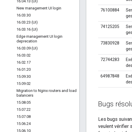
16
.
04
.
13 (UI)
New management UI login
76100884
Ser
16
.
03
.
30
ges
16
.
03
.
23 (UI)
74125205
Ser
16
.
03
.
16 (UI)
ges
Edge management UI login
deprecation
73830928
Ser
16
.
03
.
09 (UI)
ges
16
.
03
.
02
72744283
Exé
16
.
02
.
17
des
16
.
01
.
20
64987848
Exé
15
.
09
.
30
des
15
.
09
.
02
Migration to Nginx routers and load
balancers
Bugs réso
15
.
08
.
05
15
.
07
.
22
15
.
07
.
08
Les bugs suivant
15
.
06
.
24
veulent vérifier
15
.
06
.
10