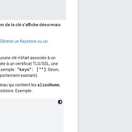
nom de la clé s'affiche désormais
Obtenir un Keystore ou un
ucune clé n'était associée à un
iée à un certificat TLS/SSL, une
"keys": [""]
Exemple :
. Sinon,
portement existant).
aliasName
bleau qui contient les
,
ststore. Exemple :