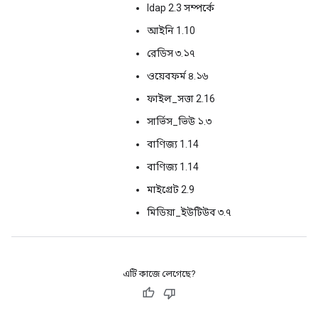
ldap 2.3 সম্পর্কে
আইনি 1.10
রেডিস ৩.১৭
ওয়েবফর্ম ৪.১৬
ফাইল_সত্তা 2.16
সার্ভিস_ভিউ ১.৩
বাণিজ্য 1.14
বাণিজ্য 1.14
মাইগ্রেট 2.9
মিডিয়া_ইউটিউব ৩.৭
এটি কাজে লেগেছে?