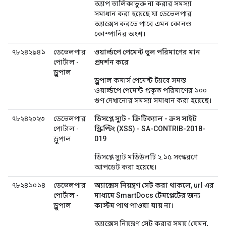
অ্যাপ তালিকাভুক্ত না করার সমস্যা
সমাধান করা হয়েছে যা ডেভেলপার
অ্যাক্সেস করতে পারে এমন কোনও
কোম্পানির অংশ।
৭৮২৪২৯৪১
ডেভেলপার
ওয়ার্ল্ডপে পেমেন্ট ভুল পরিমাণের মান
পোর্টাল -
প্রদর্শন করে
ড্রুপাল
ড্রুপাল কমার্স পেমেন্ট ট্যাবে সমস্ত
ওয়ার্ল্ডপে পেমেন্ট প্রকৃত পরিমাণের ১০০
গুণ দেখানোর সমস্যা সমাধান করা হয়েছে।
৭৮২৪২০২৩
ডেভেলপার
ডিসপ্লে স্যুট - ক্রিটিক্যাল - ক্রস সাইট
পোর্টাল -
স্ক্রিপ্টিং (XSS) - SA-CONTRIB-2018-
ড্রুপাল
019
ডিসপ্লে স্যুট মডিউলটি ২.১৫ সংস্করণে
আপডেট করা হয়েছে।
৭৮২৪১০১৪
ডেভেলপার
অ্যাক্সেস নিয়ন্ত্রণ সেট করা থাকলে, url এর
পোর্টাল -
মাধ্যমে SmartDocs টেমপ্লেটের জন্য
ড্রুপাল
কাস্টম পাথ পাওয়া যায় না।
অ্যাক্সেস নিয়ন্ত্রণ সেট করার সময় (যেমন,