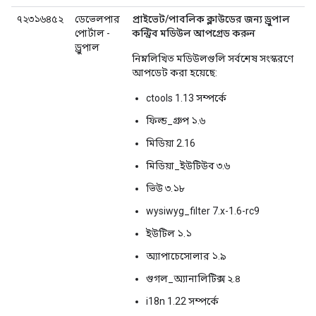
৭২৩১৬৪৫২
ডেভেলপার
প্রাইভেট/পাবলিক ক্লাউডের জন্য ড্রুপাল
পোর্টাল -
কন্ট্রিব মডিউল আপগ্রেড করুন
ড্রুপাল
নিম্নলিখিত মডিউলগুলি সর্বশেষ সংস্করণে
আপডেট করা হয়েছে:
ctools 1.13 সম্পর্কে
ফিল্ড_গ্রুপ ১.৬
মিডিয়া 2.16
মিডিয়া_ইউটিউব ৩.৬
ভিউ ৩.১৮
wysiwyg_filter 7.x-1.6-rc9
ইউটিল ১.১
অ্যাপাচেসোলার ১.৯
গুগল_অ্যানালিটিক্স ২.৪
i18n 1.22 সম্পর্কে