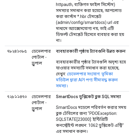
httpauth, ব্যক্তিগত ফাইল সিস্টেম)
সমস্যার সমাধান করা হয়েছে, আপলোড
করা কাস্টম *.hbr টেমপ্লেট
(admin/config/smartdocs) url এর
মাধ্যমে অ্যাক্সেসযোগ্য নয়, তাই এটি
ডিফল্ট টেমপ্লেট হিসেবে ব্যবহার করা হয়
না।
৭৮২৪১০৮৫
ডেভেলপার
ব্যবহারকারী পৃষ্ঠায় ট্যাবগুলি উন্নত করুন
পোর্টাল -
ব্যবহারকারীর পৃষ্ঠার ট্যাবগুলি অদৃশ্য হয়ে
ড্রুপাল
যাওয়ার সমস্যাটি সমাধান করা হয়েছে,
দেখুন:
ডেভেলপার সংযোগ: ভূমিকা
মডিউল দ্বারা API পণ্য সীমাবদ্ধ করুন
সমস্যা।
৭২৮১১৪৭০
ডেভেলপার
SmartDocs ডুপ্লিকেট ব্লক SQL সমস্যা
পোর্টাল -
SmartDocs মডেলে পরিবর্তন করার সময়
ড্রুপাল
ব্লক টেবিলের জন্য "PDOException:
SQLSTATE[23000]: ইন্টিগ্রিটি
কনস্ট্রেইন্ট লঙ্ঘন: 1062 ডুপ্লিকেট এন্ট্রি"
এর সমাধান করুন।