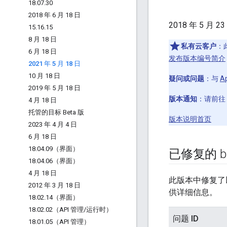
18
.
07
.
30
2018 年 6 月 18 日
2018 年 5 月 
15
.
16
.
15
8 月 18 日
私有云客户
：
6 月 18 日
发布版本编号简介
2021 年 5 月 18 日
10 月 18 日
疑问或问题
：与
A
2019 年 5 月 18 日
版本通知
：请前往
4 月 18 日
托管的目标 Beta 版
版本说明首页
2023 年 4 月 4 日
6 月 18 日
18
.
04
.
09（界面）
已修复的 b
18
.
04
.
06（界面）
4 月 18 日
此版本中修复了
2012 年 3 月 18 日
供详细信息。
18
.
02
.
14（界面）
18
.
02
.
02（API 管理
/
运行时）
问题 ID
18
.
01
.
05（API 管理）