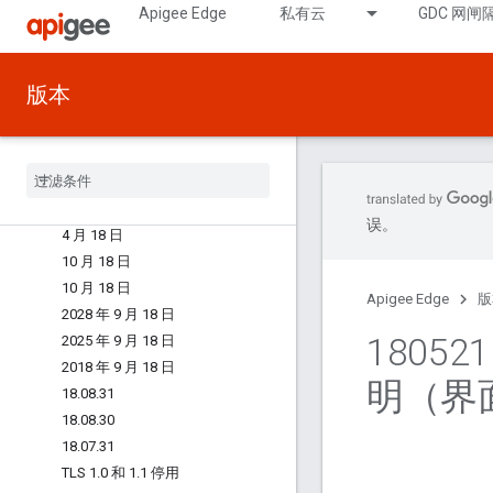
2025 年 3 月 19 日
Apigee Edge
私有云
GDC 网闸
19.03.01（具有更新功能的 API 管
理/运行时）
19.02.28（边缘界面/门户）
版本
2019 年 2 月 19 日
2004 年 2 月 4 日
2023 年 1 月 19 日
19
.
01
.
23（API 监控）
14
.
11
.
14
误。
4 月 18 日
10 月 18 日
10 月 18 日
Apigee Edge
版
2028 年 9 月 18 日
18052
2025 年 9 月 18 日
2018 年 9 月 18 日
明（界
18
.
08
.
31
18
.
08
.
30
18
.
07
.
31
TLS 1
.
0 和 1
.
1 停用