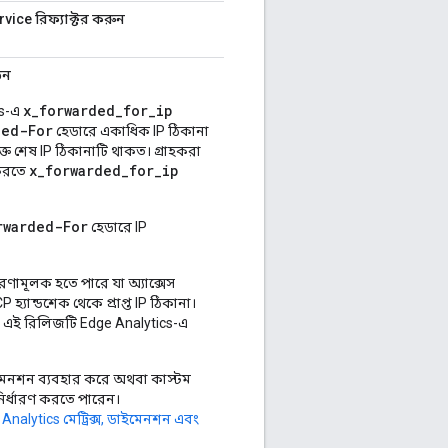
ice রিফ্যাক্টর করুন
তন
x_forwarded_for_ip
cs-এ
ded-For
হেডারে একাধিক IP ঠিকানা
্ত শেষ IP ঠিকানাটি থাকত। গ্রাহকরা
x_forwarded_for_ip
 করতে
rwarded-For
হেডারে IP
ারণামূলক হতে পারে যা অ্যাক্সেস
হ্যান্ডশেক থেকে প্রাপ্ত IP ঠিকানা।
তে, এই রিলিজটি Edge Analytics-এ
েনশন ব্যবহার করে অথবা কাস্টম
 নির্ধারণ করতে পারেন।
ে
Analytics মেট্রিক্স, ডাইমেনশন এবং