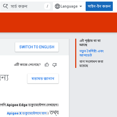
/
সাইন-ইন করুন
এই পৃষ্ঠায় যা যা
আছে
নতুন বৈশিষ্ট্য এবং
আপডেট
বাগ সংশোধন করা
এটি কাজে লেগেছে?
হয়েছে
ন্য
মতামত জানান
পনি
Apigee Edge
ডকুমেন্টেশন দেখছেন।
তথ্য
Apigee X
ডকুমেন্টেশনে যান
।