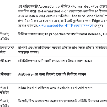
X-Forwarded-For
এই পরিবর্তনটি AccessControl নীতি
হেডার
X-Forwarded-For
প্রভাবিত করে।
হেডারকে একাধিক IP ঠিকান
feature.enableMul
জন্য আপনাকে আর আপনার প্রতিষ্ঠানে
প্রপার্টি সেট করতে হবে না। তবে, প্রাইভেট ক্লাউডের জন্য Edge-এ
আরও জানতে,
X-Forwarded-For HTTP হেডার সম্পর্কে
দেখুন।
পিআই
রিলিজ শাখার জন্য fh.properties আপডেট করুন Release_1
ানটাইম
যানেজমেন্ট
স্থাপনা এবং অস্থায়ীকরণ অবস্থা প্রতিক্রিয়াগুলিতে প্রতিটি সার্ভা
র্ভার
অন্তর্ভুক্ত করুন।
গদীকরণ
মনিটাইজেশন ডেটাসেটে ডেভেলপার ইমেল যোগ করুন
গদীকরণ
BigQuery-এর জন্য ডিফল্ট ফ্ল্যাগটি ফিরিয়ে আনুন
পিআই
বিভিন্ন রিসোর্স ফাইলের জন্য রিসোর্সের ধরণ যোগ করুন
ানটাইম
পিআই
ক্রিয়েট/রিড অপারেশন করার সময় প্যারেন্ট এন্টিটি বিদ্যমান আছে
ানটাইম