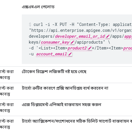
এক্সএমএল পেলোড
curl -i -X PUT -H "Content-Type: applicat
"https://api.enterprise.apigee.com/v1/organ
developers/
developer_email_or_id
/apps/
app
keys/
consumer_key
/apiproducts" \

-d '<List><Item>
product2
</Item><Item>
pro
-u 
account_email
োস্ট করা
টোকেন রিফ্রেশ লজিকটি নষ্ট হয়ে গেছে
ষ্যবস্তু
োস্ট করা
টার্বো ত্রুটির কারণে প্রক্সি আনডিপ্লয় ব্যর্থ করবেন না
ষ্যবস্তু
োস্ট করা
এজে ডিপ্লয়মেন্ট এপিআই বাস্তবায়ন সহজ করুন
ষ্যবস্তু
োস্ট করা
টার্বো অ্যাপ্লিকেশন/সংশোধনের সঠিক ডিলিট সাপোর্ট বাস্তবায়ন
ষ্যবস্তু