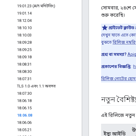
19
.
01
.
23 (API মনিটরিং)
সোমবার, ২৪শে সে
19
.
01
.
14
শুরু করেছি।
18
.
12
.
04
প্রাইভেট ক্লাউড 
18
.
10
.
10
দেখুন যাতে এতে কো
18
.
10
.
03
বুঝতে
রিলিজ নম্বরিং
18
.
09
.
28
18
.
09
.
25
প্রশ্ন বা সমস্যা?
Apig
18
.
09
.
18
18
.
08
.
31
প্রকাশের বিজ্ঞপ্তি
:
h
18
.
08
.
30
রিলিজ নোটের হোম
18
.
07
.
31
TLS 1
.
0 এবং 1
.
1 অবসর
18
.
07
.
30
নতুন বৈশিষ্
18
.
06
.
18
18
.
06
.
15
এই রিলিজে নতুন 
18
.
06
.
08
18
.
06
.
06
উ
18
.
05
.
21
ইস্যু আইডি