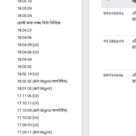
ন
18
.
05
.
10
18
.
05
.
09
৬৭৫০৬৫৬২
এ
18
.
05
.
04
র
হোস্ট করা লক্ষ্য বিটা রিলিজ
18
.
04
.
23
18
.
04
.
06
৭৭১৪৯৫০৭
এ
18
.
04
.
09 (UI)
র
18
.
04
.
06 (UI)
18
.
04
.
04
18
.
03
.
02
18
.
02
.
14 (UI)
৬৭৩১০৬২৮
এ
র
18
.
02
.
02 (API Mgmt
/
রানটাইম)
18
.
01
.
05 (API Mgmt)
17
.
11
.
06 (UI)
17
.
10
.
11 (UI)
17
.
10
.
09 (API Mgmt
/
রানটাইম)
17
.
10
.
02 (UI)
17
.
09
.
20 (UI)
17
.
09
.
11 (API Mgmt)