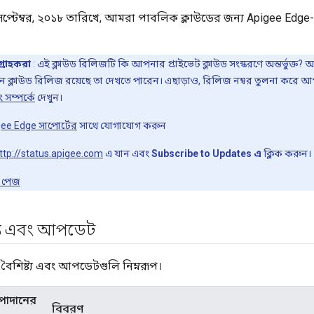
প্টেম্বর, ২০১৮ তারিখে, আমরা পাবলিক ক্লাউডের জন্য Apigee Edge-
গ্রাহকরা
: এই ক্লাউড রিলিজটি কি আপনার প্রাইভেট ক্লাউড সংস্করণে অন্তর্ভুক্
ন ক্লাউড রিলিজ রয়েছে তা দেখতে পারেন। এছাড়াও, রিলিজ নম্বর তুলনা করে 
 সম্পর্কে
দেখুন।
ee Edge সাপোর্টের
সাথে যোগাযোগ করুন
ttp://status.apigee.com
এ যান এবং
Subscribe to Updates এ
ক্লিক করুন।
 পেজ
ট্য এবং আপডেট
বৈশিষ্ট্য এবং আপডেটগুলি নিম্নরূপ।
পাদানের
বিবরণ