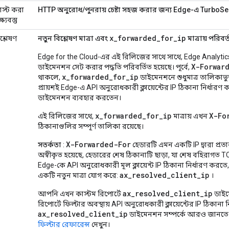
োস্ট করা
HTTP অনুরোধ/পুনরায় চেষ্টা সহজ করার জন্য Edge-এ TurboServ
ষ্যবস্তু
x_forwarded_for_ip
শ্লেষণ
নতুন বিশ্লেষণ মাত্রা এবং
মাত্রায় পরিবর্
Edge for the Cloud-এর এই রিলিজের সাথে সাথে, Edge Analyti
X-Forwar
ডাইমেনশন সেট করার পদ্ধতি পরিবর্তিত হয়েছে। পূর্বে,
x_forwarded_for_ip
থাকলে,
ডাইমেনশনে শুধুমাত্র তালিকাভুক
প্রায়শই Edge-এ API অনুরোধকারী ক্লায়েন্টের IP ঠিকানা নির্ধারণ
ডাইমেনশন ব্যবহার করতেন।
x_forwarded_for_ip
X-Fo
এই রিলিজের সাথে,
মাত্রায় এখন
ঠিকানাগুলির সম্পূর্ণ তালিকা রয়েছে।
X-Forwarded-For
সতর্কতা
:
হেডারটি এমন একটি IP দ্বারা প্রত
অস্বীকৃত হয়েছে, হেডারের শেষ ঠিকানাটি ছাড়া, যা শেষ বহিরাগত TCP 
Edge-কে API অনুরোধকারী মূল ক্লায়েন্ট IP ঠিকানা নির্ধারণ কর
ax_resolved_client_ip
একটি নতুন মাত্রা যোগ করে:
।
ax_resolved_client_ip
আপনি এখন কাস্টম রিপোর্টে
ডাইম
রিপোর্টে ফিল্টার অবস্থায় API অনুরোধকারী ক্লায়েন্টের IP ঠিকানা
ax_resolved_client_ip
ডাইমেনশন সম্পর্কে আরও জানত
ফিল্টার রেফারেন্স
দেখুন।