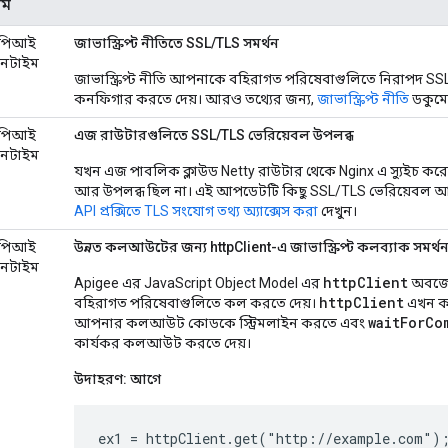
াম
পিআই
জাভাস্ক্রিপ্ট নীতিতে SSL/TLS সমর্থন
ানটাইম
জাভাস্ক্রিপ্ট নীতি আপনাকে বহিরাগত পরিষেবাগুলিতে নিরাপদ S
কনফিগার করতে দেয়। আরও তথ্যের জন্য,
জাভাস্ক্রিপ্ট নীতি
ডকুমেন
পিআই
এজ রাউটারগুলিতে SSL/TLS ভেরিয়েবল উপলব্ধ
ানটাইম
যখন এজ পাবলিক ক্লাউড Netty রাউটার থেকে Nginx এ স্যুইচ করে
আর উপলব্ধ ছিল না। এই আপডেটটি কিছু SSL/TLS ভেরিয়েবল আ
API প্রক্সিতে TLS সংযোগ তথ্য অ্যাক্সেস করা
দেখুন।
পিআই
উন্নত কলআউটের জন্য httpClient-এ জাভাস্ক্রিপ্ট কলব্যাক সমর্থ
ানটাইম
httpClient
Apigee এর JavaScript Object Model এর
অবজেক্
httpClient
বহিরাগত পরিষেবাগুলিতে কল করতে দেয়।
এখন কল
waitForCo
আপনার কলআউট কোডকে স্ট্রিমলাইন করতে এবং
কার্যকর কলআউট করতে দেয়।
উদাহরণ: আগে
ex1 = httpClient.get("http://example.com");