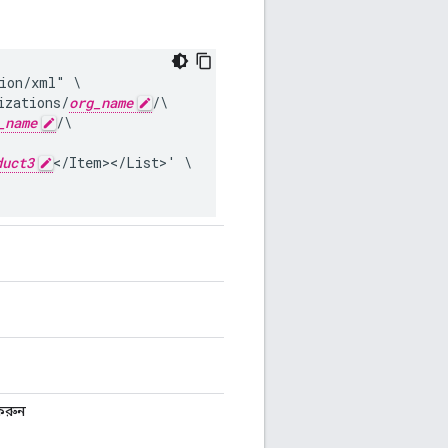
ion/xml" \

izations/
org_name
/\

_name
/\

duct3
</Item></List>' \

 করুন