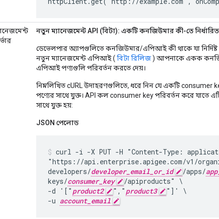
যানেজমেন্ট
নতুন ম্যানেজমেন্ট API (বিটা): একটি কনজিউমার কী-তে নির্ধার
র্ভার
ডেভেলপার অ্যাপগুলিতে কনজিউমার/এপিআই কী থাকে যা নির্দিষ্ট 
নতুন ম্যানেজমেন্ট এপিআই (
বিটা রিলিজ
) আপনাকে একক কনজিউম
এপিআই পণ্যগুলি পরিবর্তন করতে দেয়।
নিম্নলিখিত cURL উদাহরণগুলিতে, ধরে নিন যে একটি consumer k
পণ্যের সাথে যুক্ত। API কল consumer key পরিবর্তন করে যাতে এ
সাথে যুক্ত হয়:
JSON পেলোড
curl -i -X PUT -H "Content-Type: applicat
"https://api.enterprise.apigee.com/v1/organ
developers/
developer_email_or_id
/apps/
app
keys/
consumer_key
/apiproducts" \

-d '["
product2
","
product3
"]' \

-u 
account_email