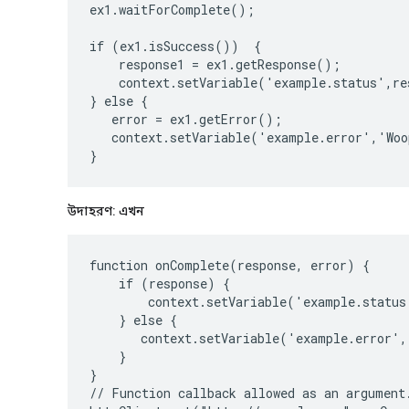
ex1.waitForComplete();

if (ex1.isSuccess())  {

    response1 = ex1.getResponse();

    context.setVariable('example.status',re
} else {

   error = ex1.getError();

   context.setVariable('example.error','Woo
উদাহরণ: এখন
function onComplete(response, error) {

    if (response) {

        context.setVariable('example.status
    } else {

       context.setVariable('example.error',
    }

}

// Function callback allowed as an argument.