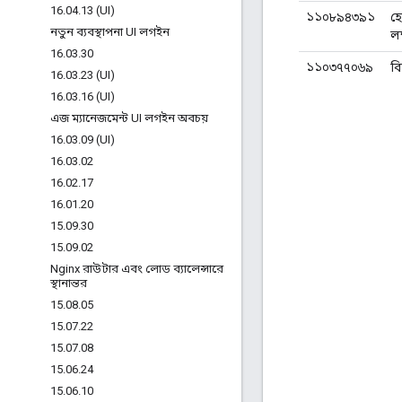
16
.
04
.
13 (UI)
১১০৮৯৪৩৯১
হ
নতুন ব্যবস্থাপনা UI লগইন
লক্
16
.
03
.
30
১১০৩৭৭০৬৯
বি
16
.
03
.
23 (UI)
16
.
03
.
16 (UI)
এজ ম্যানেজমেন্ট UI লগইন অবচয়
16
.
03
.
09 (UI)
16
.
03
.
02
16
.
02
.
17
16
.
01
.
20
15
.
09
.
30
15
.
09
.
02
Nginx রাউটার এবং লোড ব্যালেন্সারে
স্থানান্তর
15
.
08
.
05
15
.
07
.
22
15
.
07
.
08
15
.
06
.
24
15
.
06
.
10