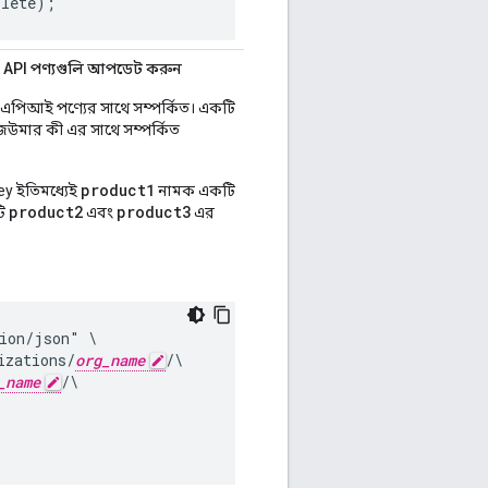
িত API পণ্যগুলি আপডেট করুন
এপিআই পণ্যের সাথে সম্পর্কিত। একটি
ার কী এর সাথে সম্পর্কিত
product1
ey ইতিমধ্যেই
নামক একটি
product2
product3
টি
এবং
এর
ion/json" \

izations/
org_name
/\

_name
/\
