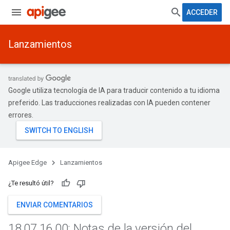
ACCEDER
Lanzamientos
Google utiliza tecnología de IA para traducir contenido a tu idioma
preferido. Las traducciones realizadas con IA pueden contener
errores.
Apigee Edge
Lanzamientos
¿Te resultó útil?
ENVIAR COMENTARIOS
18
.
07
.
16
.
00: Notas de la versión del