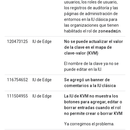
usuarios, los roles de usuario,
los registros de auditoría y las
páginas de administración de
entornos en la IU clásica para
las organizaciones que tienen
zoneadmin
habilitado el rol de
.
120473125
IU de Edge
No se puede actualizar el valor
de la clave en el mapa de
clave-valor (KVM)
El nombre de la clave ya no se
puede editar en la IU.
116754652
IU de Edge
Se agregó un banner de
comentarios a la IU clásica
111504955
IU de Edge
La IU de KVM no muestra los
botones para agregar, editar o
borrar entradas cuando el rol
no permite crear o borrar KVM
Ya corregimos el problema.