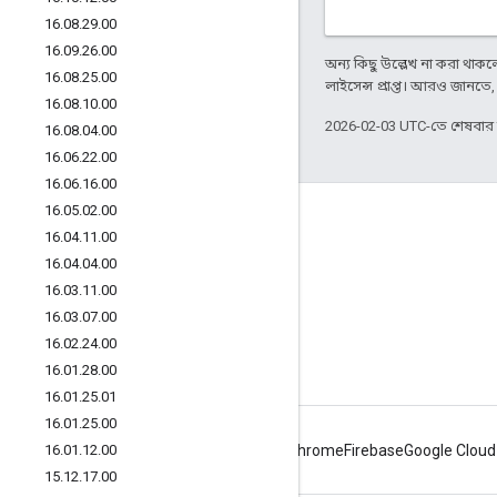
16
.
08
.
29
.
00
16
.
09
.
26
.
00
অন্য কিছু উল্লেখ না করা থাকলে,
16
.
08
.
25
.
00
লাইসেন্স প্রাপ্ত। আরও জানতে
16
.
08
.
10
.
00
2026-02-03 UTC-তে শেষবা
16
.
08
.
04
.
00
16
.
06
.
22
.
00
16
.
06
.
16
.
00
16
.
05
.
02
.
00
Apigee সম্পর্কে
16
.
04
.
11
.
00
We're part of Google
16
.
04
.
04
.
00
ইভেন্টগুলি
16
.
03
.
11
.
00
16
.
03
.
07
.
00
পার্টনার
16
.
02
.
24
.
00
ই-বুক ও ওয়েবকাস্ট
16
.
01
.
28
.
00
16
.
01
.
25
.
01
16
.
01
.
25
.
00
16
.
01
.
12
.
00
Android
Chrome
Firebase
Google Cloud
15
.
12
.
17
.
00