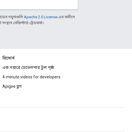
ডের নমুনাগুলি
Apache 2.0 License
-এর অধীনে
্থার রেজিস্টার্ড ট্রেডমার্ক।
রিসোর্স
এক নজরে ডেভেলপার টুল পৃষ্ঠা
4-minute videos for developers
Apigee ব্লগ