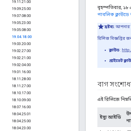
19
.
11
.
21
.
00
বৃহস্পতিবার, ১৮ 
19
.
09
.
25
.
00
পাবলিক ক্লাউডে
19
.
07
.
08
.
00
19
.
05
.
23
.
00
দ্রষ্টব্য:
আপনার যদ
19
.
05
.
08
.
00
19
.
04
.
18
.
00
রিলিজ বিজ্ঞপ্তির 
19
.
03
.
20
.
00
ক্লাউড
:
http
19
.
02
.
27
.
00
19
.
02
.
21
.
00
প্রাইভেট ক্লা
19
.
02
.
04
.
00
19
.
01
.
16
.
00
18
.
11
.
28
.
00
বাগ সংশোধন
18
.
11
.
27
.
00
18
.
10
.
17
.
00
এই রিলিজে নিম্ন
18
.
10
.
09
.
00
18
.
07
.
16
.
00
উ
18
.
04
.
25
.
01
ইস্যু আইডি
না
18
.
04
.
25
.
00
18
.
04
.
23
.
00