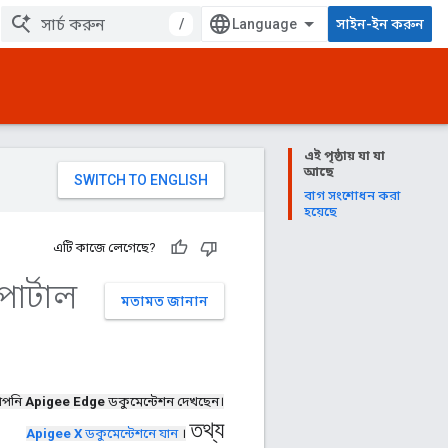
/
সাইন-ইন করুন
এই পৃষ্ঠায় যা যা
আছে
বাগ সংশোধন করা
হয়েছে
এটি কাজে লেগেছে?
োর্টাল
মতামত জানান
পনি
Apigee Edge
ডকুমেন্টেশন দেখছেন।
তথ্য
Apigee X
ডকুমেন্টেশনে যান
।