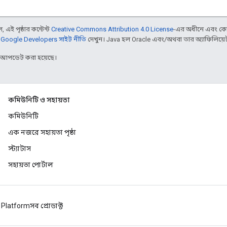
 এই পৃষ্ঠার কন্টেন্ট
Creative Commons Attribution 4.0 License
-এর অধীনে এবং কো
,
Google Developers সাইট নীতি
দেখুন। Java হল Oracle এবং/অথবা তার অ্যাফিলিয়েট সংস
র আপডেট করা হয়েছে।
কমিউনিটি ও সহায়তা
কমিউনিটি
এক নজরে সহায়তা পৃষ্ঠা
স্ট্যাটাস
সহায়তা পোর্টাল
 Platform
সব প্রোডাক্ট