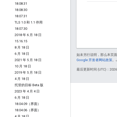
18
.
08
.
31
18
.
08
.
30
18
.
07
.
31
TLS 1
.
0 和 1
.
1 停用
18
.
07
.
30
2018 年 6 月 18 日
15
.
16
.
15
8 月 18 日
6 月 18 日
如未另行说明，那么本页
2021 年 5 月 18 日
Google 开发者网站政策
。
10 月 18 日
最后更新时间 (UTC)：2026-
2019 年 5 月 18 日
4 月 18 日
托管的目标 Beta 版
Apigee 简介
2023 年 4 月 4 日
6 月 18 日
We're part of Google
18
.
04
.
09（界面）
活动
18
.
04
.
06（界面）
合作伙伴
4 月 18 日