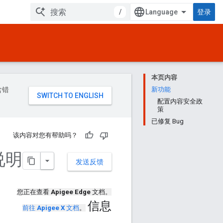
/
登录
本页内容
含错
新功能
配置内容安全政
策
已修复 Bug
该内容对您有帮助吗？
本说明
发送反馈
您正在查看
Apigee Edge
文档。
信息
前往
Apigee X
文档
。