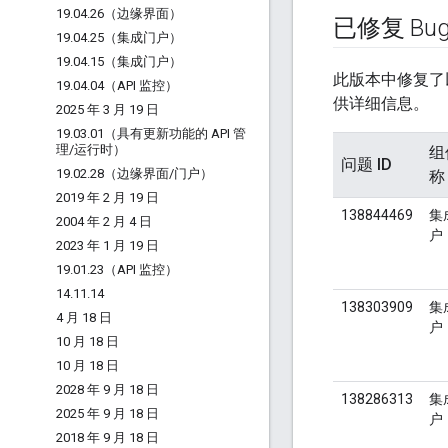
19
.
04
.
26（边缘界面）
已修复 Bu
19
.
04
.
25（集成门户）
19
.
04
.
15（集成门户）
此版本中修复了
19
.
04
.
04（API 监控）
供详细信息。
2025 年 3 月 19 日
19
.
03
.
01（具有更新功能的 API 管
理
/
运行时）
组
问题 ID
19
.
02
.
28（边缘界面
/
门户）
称
2019 年 2 月 19 日
138844469
集
2004 年 2 月 4 日
户
2023 年 1 月 19 日
19
.
01
.
23（API 监控）
14
.
11
.
14
138303909
集
4 月 18 日
户
10 月 18 日
10 月 18 日
2028 年 9 月 18 日
138286313
集
2025 年 9 月 18 日
户
2018 年 9 月 18 日