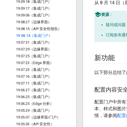
19
.
09
.
18（集成门户）
从 8 月 14 
19
.
09
.
17（集成门户）
资源
：
19
.
09
.
06（集成门户）
19
.
08
.
27（边缘界面）
疑问或问题
19
.
08
.
15（API 安全性报告）
订阅发布通
19
.
08
.
14（集成门户）
19
.
07
.
31（集成门户）
19
.
07
.
29（边缘界面）
19
.
07
.
25（集成门户）
新功能
19
.
07
.
23（Edge 界面）
19
.
07
.
23（集成门户）
以下部分总结了
19
.
07
.
16（集成门户）
19
.
07
.
11（集成门户）
配置内容安
19
.
06
.
27（集成门户）
19
.
06
.
25（集成门户）
配置门户中所有页
19
.
06
.
25（Edge 分析）
本、样式和图片
19
.
05
.
29（集成门户）
情，请参阅
配置
19
.
05
.
07（边缘界面
/
门户）
19
.
05
.
03（API 安全性）