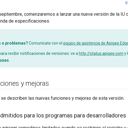
I
septiembre, comenzaremos a lanzar una nueva versión de la IU d
ienda de especificaciones.
s o problemas?
Comunícate con el
equipo de asistencia de Apigee Edg
ara recibir notificaciones de versiones: ve a
http://status.apigee.com
y 
iones
.
ciones y mejoras
 se describen las nuevas funciones y mejoras de esta versión.
mitidos para los programas para desarrolladores
agregar comodines limitados cuando se restringe el registro y e