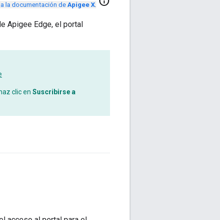
info
r a la documentación de
Apigee X
.
e Apigee Edge, el portal
e
haz clic en
Suscribirse a
l acceso al portal para el