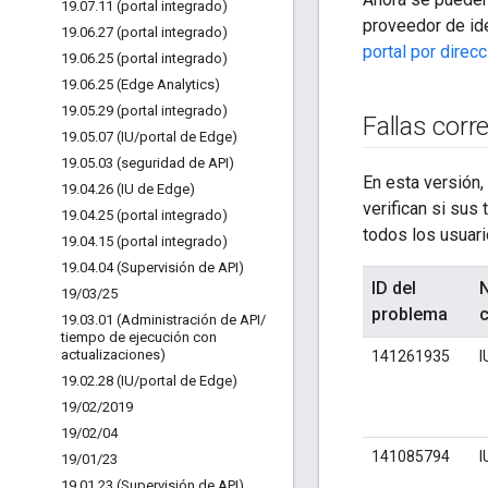
19
.
07
.
11 (portal integrado)
proveedor de id
19
.
06
.
27 (portal integrado)
portal por direc
19
.
06
.
25 (portal integrado)
19
.
06
.
25 (Edge Analytics)
19
.
05
.
29 (portal integrado)
Fallas corr
19
.
05
.
07 (IU
/
portal de Edge)
19
.
05
.
03 (seguridad de API)
En esta versión,
19
.
04
.
26 (IU de Edge)
verifican si sus
19
.
04
.
25 (portal integrado)
todos los usuari
19
.
04
.
15 (portal integrado)
19
.
04
.
04 (Supervisión de API)
ID del
19
/
03
/
25
problema
19
.
03
.
01 (Administración de API
/
tiempo de ejecución con
actualizaciones)
141261935
I
19
.
02
.
28 (IU
/
portal de Edge)
19
/
02
/
2019
19
/
02
/
04
141085794
I
19
/
01
/
23
19
.
01
.
23 (Supervisión de API)