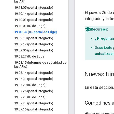
las API)
19
.
11
.
05 (portal integrado)
El jueves 26 de 
19
.
10
.
14 (portal integrado)
integrado y la t
19
.
10
.
03 (portal integrado)
19
.
10
.
01 (IU de Edge)
Recursos
:
19
.
09
.
26 (IU
/
portal de Edge)
19
.
09
.
18 (portal integrado)
¿Pregunta
19
.
09
.
17 (portal integrado)
Suscríbete p
19
.
09
.
06 (portal integrado)
actualizac
19
.
08
.
27 (IU de Edge)
19
.
08
.
15 (Informes de seguridad de
las APIs)
19
.
08
.
14 (portal integrado)
Nuevas fun
19
.
07
.
31 (portal integrado)
19
.
07
.
29 (IU de Edge)
En esta sección,
19
.
07
.
25 (portal integrado)
19
.
07
.
23 (IU de Edge)
Comodines ad
19
.
07
.
23 (portal integrado)
19
.
07
.
16 (portal integrado)
Ahora se pueden 