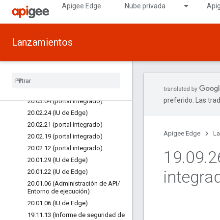
Apigee Edge
Nube privada
Api
20.05.20 (portal integrado)
20.05.14 (Analytics)
20.04.20 (portal integrado)
Lanzamientos
20.04.07 (portal integrado)
20.03.27 (IU de Edge)
20
.
03
.
16 (Edge Analytics)
20
.
03
.
13 (IU de Edge)
20
.
03
.
11 (IU de Edge)
preferido. Las tra
20
.
03
.
04 (portal integrado)
20
.
02
.
24 (IU de Edge)
20
.
02
.
21 (portal integrado)
Apigee Edge
La
20
.
02
.
19 (portal integrado)
20
.
02
.
12 (portal integrado)
19
.
09
.
2
20
.
01
.
29 (IU de Edge)
integra
20
.
01
.
22 (IU de Edge)
20
.
01
.
06 (Administración de API
/
Entorno de ejecución)
20
.
01
.
06 (IU de Edge)
19
.
11
.
13 (Informe de seguridad de