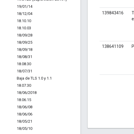
19
/
01
/
14
139843416
T
18
/
12
/
04
e
18
.
10
.
10
18
.
10
.
03
18
/
09
/
28
18
/
09
/
25
138641109
P
18
/
09
/
18
18
/
08
/
31
18
.
08
.
30
18
/
07
/
31
Baja de TLS 1
.
0 y 1
.
1
18
.
07
.
30
18
/
06
/
2018
18
.
06
.
15
18
/
06
/
08
18
/
06
/
06
18
/
05
/
21
18
/
05
/
10