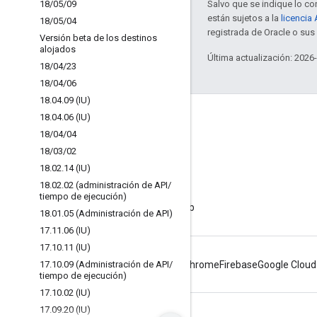
18
/
05
/
09
Salvo que se indique lo con
están sujetos a la
licencia
18
/
05
/
04
registrada de Oracle o sus 
Versión beta de los destinos
alojados
Última actualización: 2026
18
/
04
/
23
18
/
04
/
06
18
.
04
.
09 (IU)
Acerca de Apigee
18
.
04
.
06 (IU)
18
/
04
/
04
We're part of Google
18
/
03
/
02
Eventos
18
.
02
.
14 (IU)
Socios
18
.
02
.
02 (administración de API
/
tiempo de ejecución)
Libros electrónicos y transmisiones web
18
.
01
.
05 (Administración de API)
17
.
11
.
06 (IU)
17
.
10
.
11 (IU)
17
.
10
.
09 (Administración de API
/
Android
Chrome
Firebase
Google Cloud
tiempo de ejecución)
17
.
10
.
02 (IU)
17
.
09
.
20 (IU)