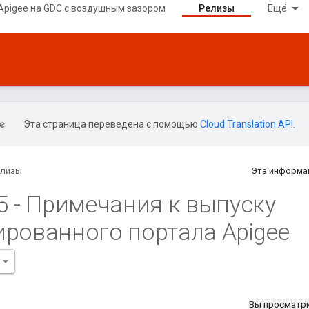
Apigee на GDC с воздушным зазором
Релизы
Ещё
Эта страница переведена с помощью
Cloud Translation API
.
елизы
Эта информа
5 - Примечания к выпуску
ированного портала Apigee
Вы просматр