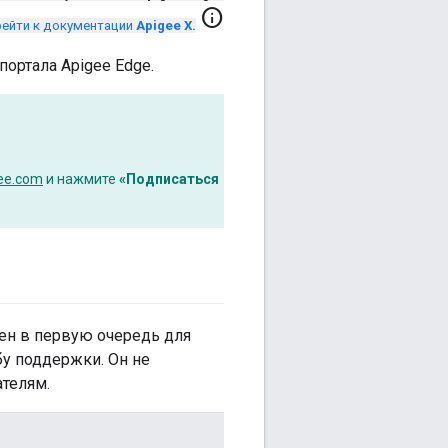
info
ейти к документации
Apigee X.
портала Apigee Edge.
gee.com
и нажмите
«Подписаться
ен в первую очередь для
у поддержки. Он не
телям.