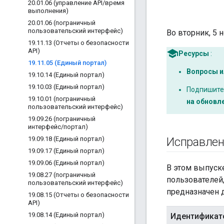
20
.
01
.
06 (управление API
/
время
выполнения)
20
.
01
.
06 (пограничный
пользовательский интерфейс)
Во вторник, 5 
19
.
11
.
13 (Отчеты о безопасности
API)
Ресурсы
:
19
.
11
.
05 (Единый портал)
Вопросы и
19
.
10
.
14 (Единый портал)
19
.
10
.
03 (Единый портал)
Подпишитес
19
.
10
.
01 (пограничный
на обновл
пользовательский интерфейс)
19
.
09
.
26 (пограничный
интерфейс
/
портал)
19
.
09
.
18 (Единый портал)
Исправле
19
.
09
.
17 (Единый портал)
19
.
09
.
06 (Единый портал)
В этом выпуск
19
.
08
.
27 (пограничный
пользователей
пользовательский интерфейс)
предназначен 
19
.
08
.
15 (Отчеты о безопасности
API)
19
.
08
.
14 (Единый портал)
Идентификат