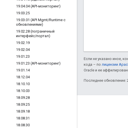
19
.
04
.
04 (API-мониторинг)
19
.
03
.
25
19
.
03
.
01 (API Mgmt
/
Runtime с
обновлениями)
19
.
02
.
28 (пограничный
интерфейс
/
портал)
19
.
02
.
19
19
.
02
.
04
19
.
01
.
23
Если не указано иное, к
19
.
01
.
23 (API-мониторинг)
кода – по
лицензии Apac
19
.
01
.
14
Oracle и ее аффилирован
18
.
12
.
04
Последнее обновление: 2
18
.
10
.
10
18
.
10
.
03
18
.
09
.
28
О компании Apigee
18
.
09
.
25
18
.
09
.
18
We're part of Google
18
.
08
.
31
Мероприятия
18
.
08
.
30