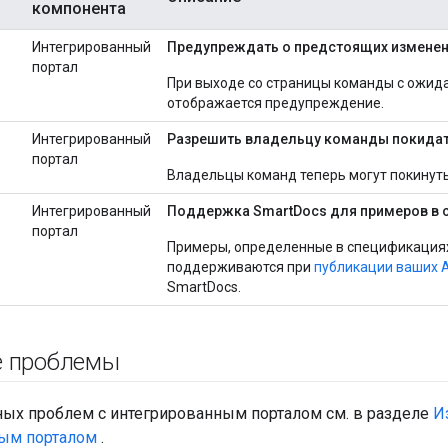
компонента
Интегрированный
Предупреждать о предстоящих изменен
портал
При выходе со страницы команды с ожи
отображается предупреждение.
Интегрированный
Разрешить владельцу команды покида
портал
Владельцы команд теперь могут покинуть
Интегрированный
Поддержка SmartDocs для примеров в с
портал
Примеры, определенные в спецификациях 
поддерживаются при
публикации ваших 
SmartDocs.
е проблемы
ных проблем с интегрированным порталом см. в разделе
И
ым порталом
.