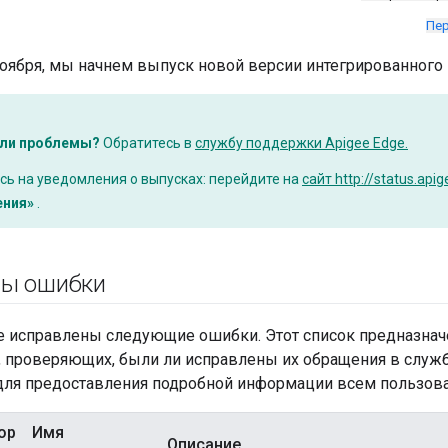
Пер
ноября, мы начнем выпуск новой версии интегрированного 
ли проблемы?
Обратитесь в
службу поддержки Apigee Edge.
ь на уведомления о выпусках: перейдите на
сайт http://status.api
ения»
.
ны ошибки
е исправлены следующие ошибки. Этот список предназнач
, проверяющих, были ли исправлены их обращения в служб
для предоставления подробной информации всем пользова
ор
Имя
Описание