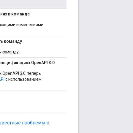
иях в команде
дающими изменениями
ть команду
 команду.
пецификациях OpenAPI 3.0
OpenAPI 3.0, теперь
API
с использованием
звестные проблемы с