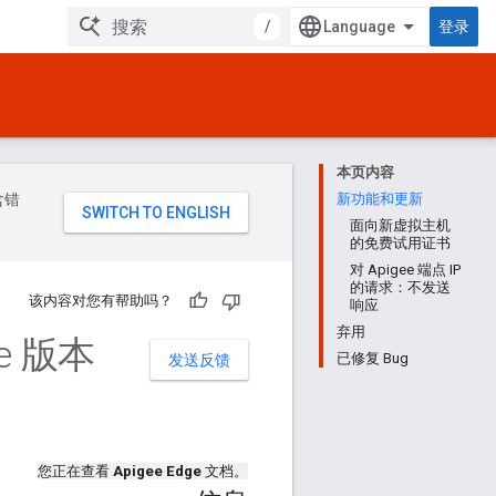
/
登录
本页内容
含错
新功能和更新
面向新虚拟主机
的免费试用证书
对 Apigee 端点 IP
的请求：不发送
该内容对您有帮助吗？
响应
弃用
ge 版本
已修复 Bug
发送反馈
您正在查看
Apigee Edge
文档。