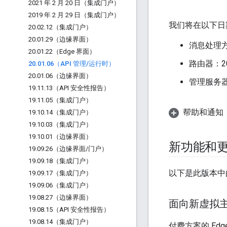
2021 年 2 月 20 日（集成门户）
2019 年 2 月 29 日（集成门户）
我们将在以下日期
20
.
02
.
12（集成门户）
20
.
01
.
29（边缘界面）
消息处理方：
20
.
01
.
22（Edge 界面）
路由器：20
20
.
01
.
06（API 管理
/
运行时）
20
.
01
.
06（边缘界面）
管理服务器：
19
.
11
.
13（API 安全性报告）
19
.
11
.
05（集成门户）
帮助和通知
19
.
10
.
14（集成门户）
19
.
10
.
03（集成门户）
19
.
10
.
01（边缘界面）
新功能和
19
.
09
.
26（边缘界面
/
门户）
19
.
09
.
18（集成门户）
以下是此版本中
19
.
09
.
17（集成门户）
19
.
09
.
06（集成门户）
19
.
08
.
27（边缘界面）
面向新虚拟
19
.
08
.
15（API 安全性报告）
19
.
08
.
14（集成门户）
付费方案的 Edg