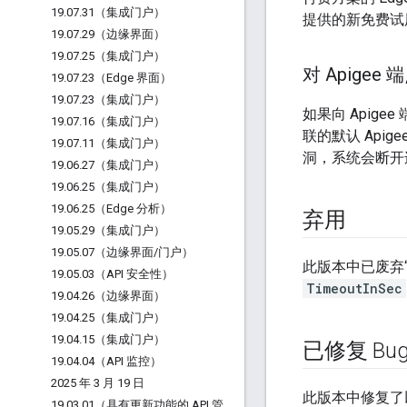
19
.
07
.
31（集成门户）
提供的新免费试
19
.
07
.
29（边缘界面）
19
.
07
.
25（集成门户）
对 Apigee
19
.
07
.
23（Edge 界面）
19
.
07
.
23（集成门户）
如果向 Apige
19
.
07
.
16（集成门户）
联的默认 Api
19
.
07
.
11（集成门户）
洞，系统会断开连
19
.
06
.
27（集成门户）
19
.
06
.
25（集成门户）
19
.
06
.
25（Edge 分析）
弃用
19
.
05
.
29（集成门户）
19
.
05
.
07（边缘界面
/
门户）
此版本中已废弃
19
.
05
.
03（API 安全性）
TimeoutInSec
19
.
04
.
26（边缘界面）
19
.
04
.
25（集成门户）
19
.
04
.
15（集成门户）
已修复 Bu
19
.
04
.
04（API 监控）
2025 年 3 月 19 日
此版本中修复了
19
.
03
.
01（具有更新功能的 API 管