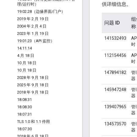
供详细信息。
理
/
运行时）
19
.
02
.
28（边缘界面
/
门户）
组
2019 年 2 月 19 日
问题 ID
称
2004 年 2 月 4 日
2023 年 1 月 19 日
141532493
AP
19
.
01
.
23（API 监控）
时
14
.
11
.
14
112154456
AP
4 月 18 日
时
10 月 18 日
10 月 18 日
147894182
管
2028 年 9 月 18 日
器
2025 年 9 月 18 日
145947248
管
2018 年 9 月 18 日
器
18
.
08
.
31
139407965
管
18
.
08
.
30
器
18
.
07
.
31
TLS 1
.
0 和 1
.
1 停用
134573570
管
18
.
07
.
30
器
2018 年 6 月 18 日