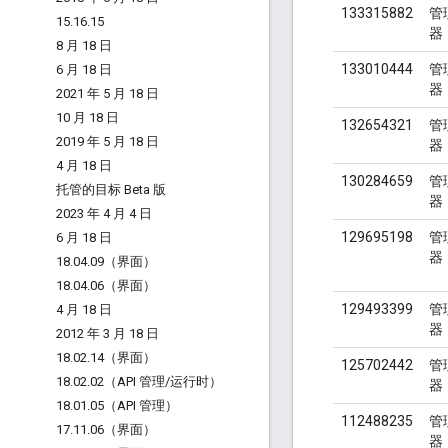
133315882
管
15
.
16
.
15
器
8 月 18 日
133010444
管
6 月 18 日
器
2021 年 5 月 18 日
10 月 18 日
132654321
管
2019 年 5 月 18 日
器
4 月 18 日
130284659
管
托管的目标 Beta 版
器
2023 年 4 月 4 日
129695198
管
6 月 18 日
器
18
.
04
.
09（界面）
18
.
04
.
06（界面）
129493399
管
4 月 18 日
器
2012 年 3 月 18 日
18
.
02
.
14（界面）
125702442
管
18
.
02
.
02（API 管理
/
运行时）
器
18
.
01
.
05（API 管理）
112488235
管
17
.
11
.
06（界面）
器