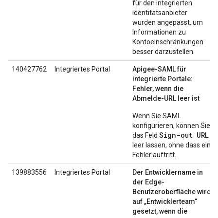
für den integrierten
Identitätsanbieter
wurden angepasst, um
Informationen zu
Kontoeinschränkungen
besser darzustellen.
140427762
Integriertes Portal
Apigee-SAML für
integrierte Portale:
Fehler, wenn die
Abmelde-URL leer ist
Wenn Sie SAML
konfigurieren, können Sie
Sign-out URL
das Feld
leer lassen, ohne dass ein
Fehler auftritt.
139883556
Integriertes Portal
Der Entwicklername in
der Edge-
Benutzeroberfläche wird
auf „Entwicklerteam“
gesetzt, wenn die