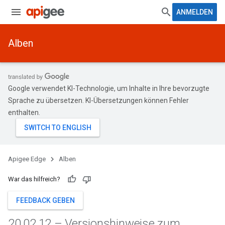
ANMELDEN
Alben
Google verwendet KI-Technologie, um Inhalte in Ihre bevorzugte
Sprache zu übersetzen. KI-Übersetzungen können Fehler
enthalten.
Apigee Edge
Alben
War das hilfreich?
FEEDBACK GEBEN
20
.
02
.
12 – Versionshinweise zum