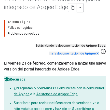
integrado de Apigee Edge
En esta página
Fallas corregidas
Problemas conocidos
Estás viendo la documentación de
Apigee Edge
.
info
Ir a la documentación de
Apigee X
.
El viernes 21 de febrero, comenzaremos a lanzar una nueva
versión del portal integrado de Apigee Edge.
Recursos
:
¿Preguntas o problemas?
Comunícate con la
comunidad
de Apigee
o la
Asistencia de Apigee Edge
.
Suscríbete para recibir notificaciones de versiones: ve a
http://status.apigee.com
y haz clic en
Suscribirse a