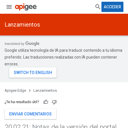
ACCEDER
Lanzamientos
Google utiliza tecnología de IA para traducir contenido a tu idioma
preferido. Las traducciones realizadas con IA pueden contener
errores.
Apigee Edge
Lanzamientos
¿Te ha resultado útil?
ENVIAR COMENTARIOS
20
.
02
.
21: Notas de la versión del portal