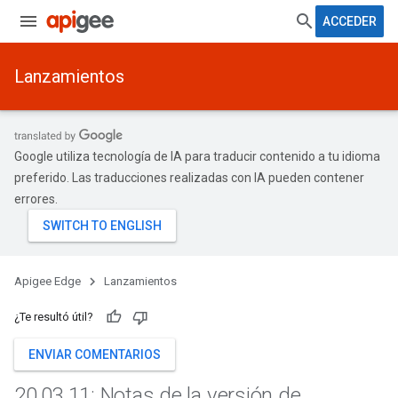
ACCEDER
Lanzamientos
Google utiliza tecnología de IA para traducir contenido a tu idioma
preferido. Las traducciones realizadas con IA pueden contener
errores.
Apigee Edge
Lanzamientos
¿Te resultó útil?
ENVIAR COMENTARIOS
20
.
03
.
11: Notas de la versión de