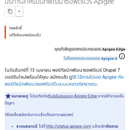
บริการสำหรับนักพัฒนาซอฟต์แวร์ Apigee
ในหน้านี้
แก้ไขข้อบกพร่องแล้ว
คุณกำลังดูเอกสารประกอบของ
Apigee Edge
info
ไปที่เอกสารประกอบของ
Apigee X
ในวันจันทร์ที่ 13 เมษายน พอร์ทัลนักพัฒนาซอฟต์แวร์ Drupal 7
เวอร์ชันใหม่พร้อมให้คุณ สมัครแล้ว ดู
วิธี ใช้การอัปเดต Apigee กับ
พอร์ทัลนักพัฒนาซอฟต์แวร์ในระบบคลาวด์สาธารณะ
หมายเหตุ:
โปรดติดต่อ
ทีมสนับสนุนของ Apigee Edge
หากมีคำถามหรือ
ปัญหา
วิธีลงชื่อสมัครรับการแจ้งเตือนการเผยแพร่
ระบบคลาวด์
: ไปที่
http://status.apigee.com
แล้วคลิก
ติดตาม