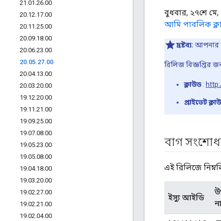
21
.
01
.
26
.
00
বুধবার, ২৭শে মে
20
.
12
.
17
.
00
আমি পাবলিক ক্ল
20
.
11
.
25
.
00
20
.
09
.
18
.
00
দ্রষ্টব্য:
আপনার যদ
20
.
06
.
23
.
00
20
.
05
.
27
.
00
রিলিজ বিজ্ঞপ্তির 
20
.
04
.
13
.
00
ক্লাউড
:
http
20
.
03
.
20
.
00
19
.
12
.
20
.
00
প্রাইভেট ক্লা
19
.
11
.
21
.
00
19
.
09
.
25
.
00
19
.
07
.
08
.
00
বাগ সংশোধন
19
.
05
.
23
.
00
19
.
05
.
08
.
00
এই রিলিজে নিম্ন
19
.
04
.
18
.
00
19
.
03
.
20
.
00
উ
19
.
02
.
27
.
00
ইস্যু আইডি
ন
19
.
02
.
21
.
00
19
.
02
.
04
.
00