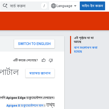
/
সাইন-ইন করুন
এই পৃষ্ঠায় যা যা
আছে
বাগ সংশোধন করা
হয়েছে
এটি কাজে লেগেছে?
োর্টাল
মতামত জানান
পনি
Apigee Edge
ডকুমেন্টেশন দেখছেন।
তথ্য
Apigee X
ডকুমেন্টেশনে যান
।