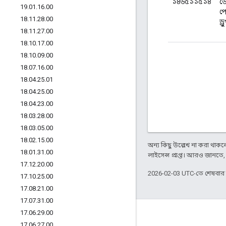
১৪৬৫১১৫১৪
ড
19
.
01
.
16
.
00
পো
18
.
11
.
28
.
00
ড্
18
.
11
.
27
.
00
18
.
10
.
17
.
00
18
.
10
.
09
.
00
18
.
07
.
16
.
00
18
.
04
.
25
.
01
18
.
04
.
25
.
00
18
.
04
.
23
.
00
18
.
03
.
28
.
00
18
.
03
.
05
.
00
18
.
02
.
15
.
00
অন্য কিছু উল্লেখ না করা থাকলে,
18
.
01
.
31
.
00
লাইসেন্স প্রাপ্ত। আরও জানতে
17
.
12
.
20
.
00
2026-02-03 UTC-তে শেষবা
17
.
10
.
25
.
00
17
.
08
.
21
.
00
17
.
07
.
31
.
00
17
.
06
.
29
.
00
Apigee সম্পর্কে
17
.
06
.
27
.
00