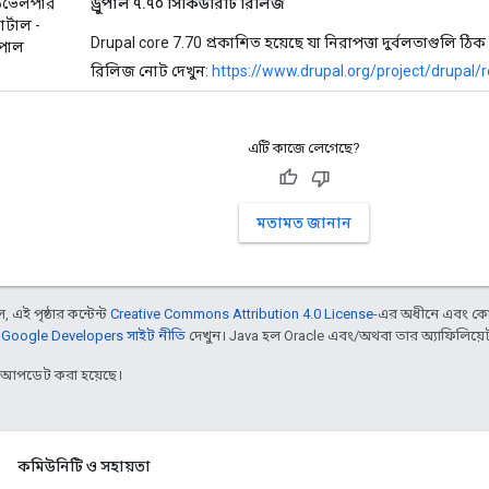
েভেলপার
ড্রুপাল ৭.৭০ সিকিউরিটি রিলিজ
র্টাল -
Drupal core 7.70 প্রকাশিত হয়েছে যা নিরাপত্তা দুর্বলতাগুলি 
রুপাল
রিলিজ নোট দেখুন:
https://www.drupal.org/project/drupal/
এটি কাজে লেগেছে?
মতামত জানান
 এই পৃষ্ঠার কন্টেন্ট
Creative Commons Attribution 4.0 License
-এর অধীনে এবং কো
,
Google Developers সাইট নীতি
দেখুন। Java হল Oracle এবং/অথবা তার অ্যাফিলিয়েট সংস
র আপডেট করা হয়েছে।
কমিউনিটি ও সহায়তা