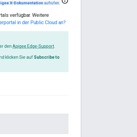
info
igee X-Dokumentation
aufrufen
.
tals verfügbar. Weitere
portal in der Public Cloud an?
er den
Apigee Edge-Support
.
nd klicken Sie auf
Subscribe to