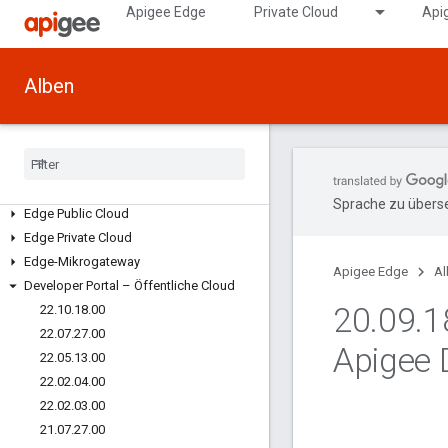
Apigee Edge
Private Cloud
Api
Alben
VERSIONSHINWEISE
Alle Versionshinweise
Alle bekannten Probleme
Alte Versionshinweise
Sprache zu überse
Edge Public Cloud
Edge Private Cloud
Edge-Mikrogateway
Apigee Edge
Al
Developer Portal – Öffentliche Cloud
20
.
09
.
1
22
.
10
.
18
.
00
22
.
07
.
27
.
00
Apigee 
22
.
05
.
13
.
00
22
.
02
.
04
.
00
22
.
02
.
03
.
00
21
.
07
.
27
.
00