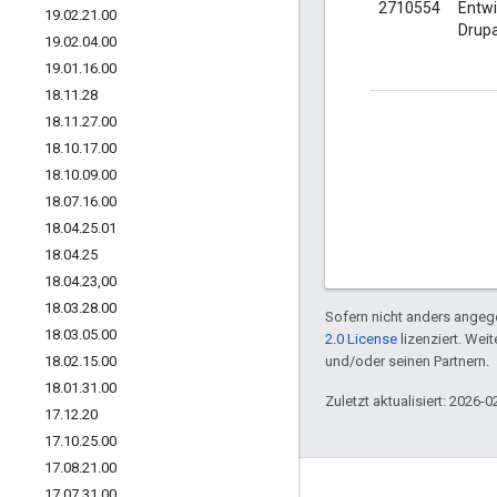
2710554
Entwi
19
.
02
.
21
.
00
Drupa
19
.
02
.
04
.
00
19
.
01
.
16
.
00
18
.
11
.
28
18
.
11
.
27
.
00
18
.
10
.
17
.
00
18
.
10
.
09
.
00
18
.
07
.
16
.
00
18
.
04
.
25
.
01
18
.
04
.
25
18
.
04
.
23
,
00
18
.
03
.
28
.
00
Sofern nicht anders angege
18
.
03
.
05
.
00
2.0 License
lizenziert. Wei
18
.
02
.
15
.
00
und/oder seinen Partnern.
18
.
01
.
31
.
00
Zuletzt aktualisiert: 2026-0
17
.
12
.
20
17
.
10
.
25
.
00
17
.
08
.
21
.
00
Über Apigee
17
.
07
.
31
.
00