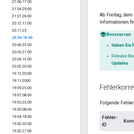
21
.
06
.
17
.
00
21
.
04
.
29
.
00
Ab Freitag, dem 
21
.
01
.
26
.
00
Informationen fi
20
.
12
.
17
.
00
20
.
11
.
25
Ressourcen
:
20
.
09
.
18
.
00
20
.
06
.
23
.
00
Haben Sie 
20
.
05
.
27
.
00
Release-Be
20
.
04
.
13
.
00
Updates
.
20
.
03
.
20
.
00
19
.
12
.
20
.
00
19
.
11
.
2000
Fehlerkorr
19
.
09
.
25
.
00
19
.
07
.
08
.
00
19
.
05
.
23
,
00
Folgende Fehler
19
.
05
.
08
.
00
19
.
04
.
18
.
00
Fehler-
Kom
19
.
03
.
20
.
00
ID
19
.
02
.
27
.
00