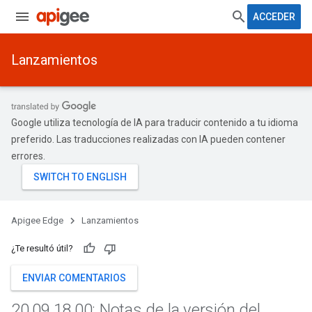
ACCEDER
Lanzamientos
Google utiliza tecnología de IA para traducir contenido a tu idioma
preferido. Las traducciones realizadas con IA pueden contener
errores.
Apigee Edge
Lanzamientos
¿Te resultó útil?
ENVIAR COMENTARIOS
20
.
09
.
18
.
00: Notas de la versión del