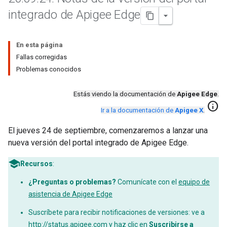
integrado de Apigee Edge
En esta página
Fallas corregidas
Problemas conocidos
Estás viendo la documentación de
Apigee Edge
.
info
Ir a la documentación de
Apigee X
.
El jueves 24 de septiembre, comenzaremos a lanzar una
nueva versión del portal integrado de Apigee Edge.
Recursos
:
¿Preguntas o problemas?
Comunícate con el
equipo de
asistencia de Apigee Edge
Suscríbete para recibir notificaciones de versiones: ve a
http://status.apigee.com
y haz clic en
Suscribirse a