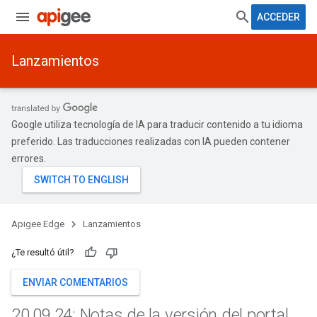
ACCEDER
Lanzamientos
Google utiliza tecnología de IA para traducir contenido a tu idioma
preferido. Las traducciones realizadas con IA pueden contener
errores.
Apigee Edge
Lanzamientos
¿Te resultó útil?
ENVIAR COMENTARIOS
20
.
09
.
24: Notas de la versión del portal