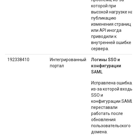
которой при
высокой нагрузке на
публикацию
изменения страниц
или API иногда
приводили к
внутренней ошибке
сервера.
192338410
Интегрированный
Логины SSO и
портал
конфигурации
SAML
Исправлена ​​ошибка,
из-за которой входы
SSO и
конфигурации SAML
переставали
работать после
обновления
пользовательского
домена.