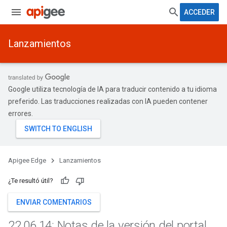
ACCEDER
Lanzamientos
Google utiliza tecnología de IA para traducir contenido a tu idioma
preferido. Las traducciones realizadas con IA pueden contener
errores.
Apigee Edge
Lanzamientos
¿Te resultó útil?
ENVIAR COMENTARIOS
22
.
06
.
14: Notas de la versión del portal