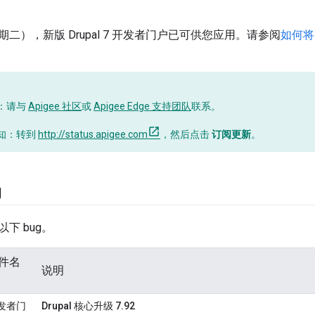
（星期二），新版 Drupal 7 开发者门户已可供您应用。请参阅
如何将
：请与
Apigee 社区
或
Apigee Edge 支持团队
联系。
知：转到
http://status.apigee.com
，然后点击
订阅更新
。
g
下 bug。
件名
说明
发者门
Drupal 核心升级 7.92