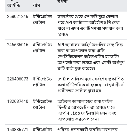
বর্ণনা
আইডি
নাম
258021246
ইন্টিগ্রেটেড
ডকস্টোর থেকে স্পেকটি মুছে ফেলার
পোর্টাল
পরে API ক্যাটালগ আইটেমগুলি দেখা
যাবে না এমন একটি সমস্যা সমাধান করা
হয়েছে।
246636016
ইন্টিগ্রেটেড
API ক্যাটালগ আইটেমগুলির জন্য লিঙ্ক
পোর্টাল
করা বা আপলোড করা খালি
স্পেসিফিকেশন ফাইলগুলির হ্যান্ডলিং
আপডেট করা হয়েছে এবং একটি অর্থপূর্ণ
ত্রুটি বার্তা যুক্ত করেছে৷
226406073
ইন্টিগ্রেটেড
পোর্টাল তালিকা দৃশ্যে,
সর্বশেষ প্রকাশিত
পোর্টাল
কলামটি
তৈরি করা হয়েছে
। বাছাই শীর্ষে
প্রাচীনতম পোর্টাল দ্বারা হয়.
182687440
ইন্টিগ্রেটেড
আইকন আপলোডের জন্য ফাইল
পোর্টাল
ফিল্টার আপডেট করা হয়েছে যাতে
.ico
আপনি
ফাইলগুলি চয়ন এবং
আপলোড করতে পারেন৷
153886771
ইন্টিগ্রেটেড
পরিচয় প্রদানকারী কনফিগারেশনের