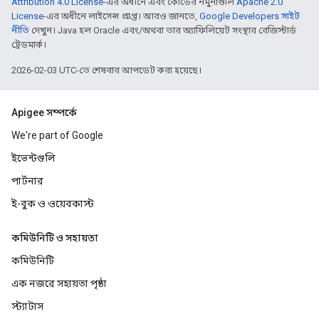
Attribution 4.0 License
-এর অধীনে এবং কোডের নমুনাগুলি
Apache 2.0
License
-এর অধীনে লাইসেন্স প্রাপ্ত। আরও জানতে,
Google Developers সাইট
নীতি
দেখুন। Java হল Oracle এবং/অথবা তার অ্যাফিলিয়েট সংস্থার রেজিস্টার্ড
ট্রেডমার্ক।
2026-02-03 UTC-তে শেষবার আপডেট করা হয়েছে।
Apigee সম্পর্কে
We're part of Google
ইভেন্টগুলি
পার্টনার
ই-বুক ও ওয়েবকাস্ট
কমিউনিটি ও সহায়তা
কমিউনিটি
এক নজরে সহায়তা পৃষ্ঠা
স্ট্যাটাস