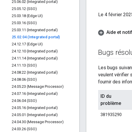
25
.
06
.
02 (Integrated portal)
25
.
05
.
12 (SSO)
Le 4 février 202
25
.
03
.
18 (Edge UI)
25
.
03
.
16 (SSO)
25
.
03
.
11 (Integrated portal)
Aide et noti
25
.
02
.
04 (Integrated portal)
24
.
12
.
17 (Edge UI)
Bugs résol
24
.
12
.
10 (Integrated portal)
24
.
11
.
14 (Integrated portal)
24
.
11
.
13 (SSO)
Les bugs suivant
24
.
08
.
22 (Integrated portal)
veulent vérifier
24
.
08
.
06 (SSO)
fournir des infor
24
.
05
.
23 (Message Processor)
24
.
07
.
16 (Integrated portal)
ID du
24
.
06
.
04 (SSO)
problème
24
.
05
.
16 (Integrated portal)
381935290
24
.
05
.
01 (Integrated portal)
24
.
04
.
30 (Message Processor)
24
.
03
.
26 (SSO)