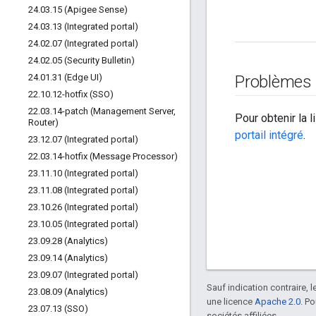
24
.
03
.
15 (Apigee Sense)
24
.
03
.
13 (Integrated portal)
24
.
02
.
07 (Integrated portal)
24
.
02
.
05 (Security Bulletin)
24
.
01
.
31 (Edge UI)
Problèmes
22
.
10
.
12-hotfix (SSO)
22
.
03
.
14-patch (Management Server
,
Pour obtenir la 
Router)
portail intégré
.
23
.
12
.
07 (Integrated portal)
22
.
03
.
14-hotfix (Message Processor)
23
.
11
.
10 (Integrated portal)
23
.
11
.
08 (Integrated portal)
23
.
10
.
26 (Integrated portal)
23
.
10
.
05 (Integrated portal)
23
.
09
.
28 (Analytics)
23
.
09
.
14 (Analytics)
23
.
09
.
07 (Integrated portal)
Sauf indication contraire, 
23
.
08
.
09 (Analytics)
une licence
Apache 2.0
. P
23
.
07
.
13 (SSO)
sociétés affiliées.