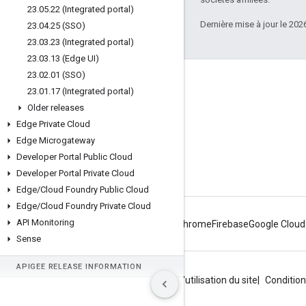
23
.
05
.
22 (Integrated portal)
Dernière mise à jour le 202
23
.
04
.
25 (SSO)
23
.
03
.
23 (Integrated portal)
23
.
03
.
13 (Edge UI)
23
.
02
.
01 (SSO)
À propos d'Apigee
23
.
01
.
17 (Integrated portal)
We're part of Google
Older releases
Edge Private Cloud
Événements
Edge Microgateway
Partenaires
Developer Portal Public Cloud
E-books et webcasts
Developer Portal Private Cloud
Edge
/
Cloud Foundry Public Cloud
Edge
/
Cloud Foundry Private Cloud
API Monitoring
Android
Chrome
Firebase
Google Cloud
Sense
APIGEE RELEASE INFORMATION
Règles de confidentialité
Conditions d'utilisation du site
Condition
Release process