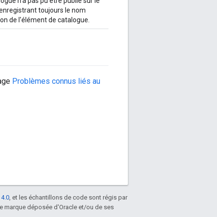
logue n'a pas pu être publié sur le
 enregistrant toujours le nom
tion de l'élément de catalogue.
page
Problèmes connus liés au
 4.0
, et les échantillons de code sont régis par
une marque déposée d'Oracle et/ou de ses