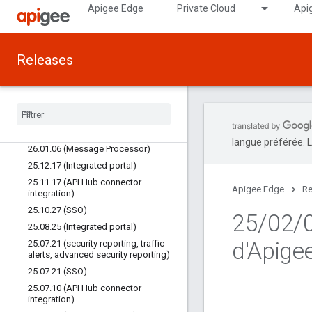
Apigee Edge
Private Cloud
Api
Edge Public Cloud
26.07.31 (Security reporting, traffic
alerts, advanced security reporting
retirement)
Releases
26.05.14 (Edge UI)
26
.
04
.
10 (SSO)
26
.
04
.
02 (Edge UI)
26
.
03
.
12 (Edge UI and SSO)
26
.
02
.
26 (SSO)
langue préférée. L
26
.
01
.
06 (Message Processor)
25
.
12
.
17 (Integrated portal)
25
.
11
.
17 (API Hub connector
Apigee Edge
Re
integration)
25
.
10
.
27 (SSO)
25
/
02
/
25
.
08
.
25 (Integrated portal)
d'Apige
25
.
07
.
21 (security reporting
,
traffic
alerts
,
advanced security reporting)
25
.
07
.
21 (SSO)
25
.
07
.
10 (API Hub connector
integration)