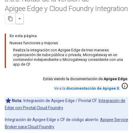
Apigee Edge y Cloud Foundry Integration
En esta página
Nuevas funciones y mejoras
Realiza la integración con Apigee Edge de tres maneras:
organización de nube pública o privada, Microgateway en un
contenedor independiente o Microgateway coresidente con una
app de CF.
Estás viendo la documentación de
Apigee Edge
.
info
Ve a la
documentación de Apigee X
.
Nota:
Integración de Apigee Edge / Pivotal CF:
Integración de
Edge con Pivotal Cloud Foundry
Integración de Apigee Edge o CF de código abierto:
Apigee Service
Broker para Cloud Foundry