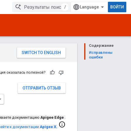
/
ВОЙТИ
Содержание
Исправлены
ошибки
ция оказалась полезной?
ОТПРАВИТЬ ОТЗЫВ
иваете документацию
Apigee Edge
.
info
ейти к документации
Apigee X.