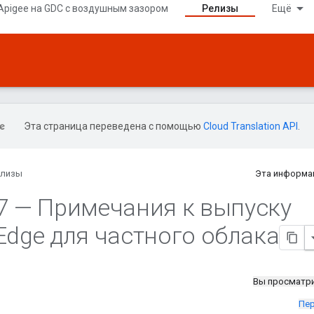
Apigee на GDC с воздушным зазором
Релизы
Ещё
Эта страница переведена с помощью
Cloud Translation API
.
елизы
Эта информа
7 — Примечания к выпуску
 Edge для частного облака
Вы просматр
Пер