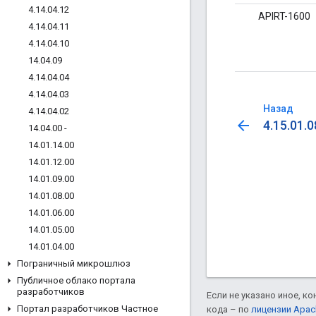
4
.
14
.
04
.
12
APIRT-1600
4
.
14
.
04
.
11
4
.
14
.
04
.
10
14
.
04
.
09
4
.
14
.
04
.
04
4
.
14
.
04
.
03
Назад
4
.
14
.
04
.
02
arrow_back
4.15.01.0
14
.
04
.
00 -
14
.
01
.
14
.
00
14
.
01
.
12
.
00
14
.
01
.
09
.
00
14
.
01
.
08
.
00
14
.
01
.
06
.
00
14
.
01
.
05
.
00
14
.
01
.
04
.
00
Пограничный микрошлюз
Публичное облако портала
разработчиков
Если не указано иное, к
Портал разработчиков Частное
кода – по
лицензии Apac