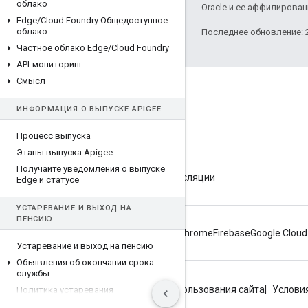
облако
Oracle и ее аффилирован
Edge
/
Cloud Foundry Общедоступное
облако
Последнее обновление: 2
Частное облако Edge
/
Cloud Foundry
API-мониторинг
Смысл
О компании Apigee
ИНФОРМАЦИЯ О ВЫПУСКЕ APIGEE
We're part of Google
Мероприятия
Процесс выпуска
Этапы выпуска Apigee
Партнеры
Получайте уведомления о выпуске
Электронные книги и интернет-трансляции
Edge и статусе
УСТАРЕВАНИЕ И ВЫХОД НА
ПЕНСИЮ
Android
Chrome
Firebase
Google Cloud
Устаревание и выход на пенсию
Объявления об окончании срока
службы
Конфиденциальность
Условия использования сайта
Условия
Политика устаревания