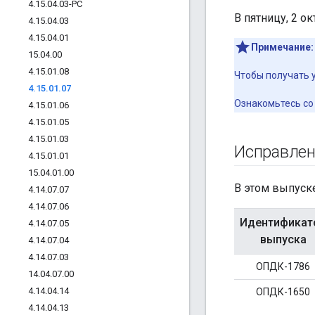
4
.
15
.
04
.
03-РС
В пятницу, 2 о
4
.
15
.
04
.
03
4
.
15
.
04
.
01
Примечание:
15
.
04
.
00
4
.
15
.
01
.
08
Чтобы получать 
4
.
15
.
01
.
07
Ознакомьтесь со
4
.
15
.
01
.
06
4
.
15
.
01
.
05
4
.
15
.
01
.
03
Исправле
4
.
15
.
01
.
01
15
.
04
.
01
.
00
В этом выпуск
4
.
14
.
07
.
07
4
.
14
.
07
.
06
Идентификат
4
.
14
.
07
.
05
выпуска
4
.
14
.
07
.
04
4
.
14
.
07
.
03
ОПДК-1786
14
.
04
.
07
.
00
4
.
14
.
04
.
14
ОПДК-1650
4
.
14
.
04
.
13