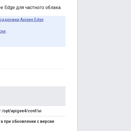
e Edge для частного облака.
оддержки Apigee Edge
.
ске
.
/opt/apigee4/conf/ui
a при обновлении с версии