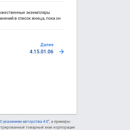
ножественные экземпляры
инений в список жнеца, пока он
Далее
arrow_forward
4.15.01.06
С указанием авторства 4.0"
, а примеры
гистрированный товарный знак корпорации