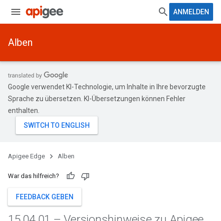
ANMELDEN
Alben
Google verwendet KI-Technologie, um Inhalte in Ihre bevorzugte
Sprache zu übersetzen. KI-Übersetzungen können Fehler
enthalten.
Apigee Edge
Alben
War das hilfreich?
FEEDBACK GEBEN
15
.
04
.
01 – Versionshinweise zu Apigee