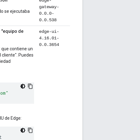
ción
edge-
gateway-
o se ejecutaba
0.0.0-
0.0.538
l "equipo de
edge-ui-
4.16.01-
0.0.3654
r que contiene un
l cliente". Puedes
piedad
com"
 IU de Edge:
t