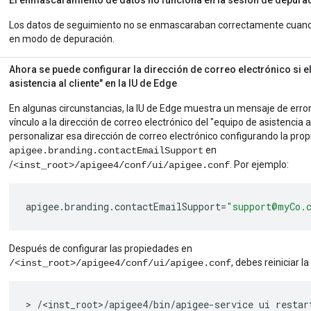
El enmascaramiento de datos no funciona en la sesión de depura
Los datos de seguimiento no se enmascaraban correctamente cuand
en modo de depuración.
Ahora se puede configurar la dirección de correo electrónico si e
asistencia al cliente" en la IU de Edge
En algunas circunstancias, la IU de Edge muestra un mensaje de erro
vínculo a la dirección de correo electrónico del "equipo de asistencia a
personalizar esa dirección de correo electrónico configurando la pro
en
apigee.branding.contactEmailSupport
/
. Por ejemplo:
<inst_root>/apigee4/conf/ui/apigee.conf
apigee
.
branding
.
contactEmailSupport
=
"support@myCo.
Después de configurar las propiedades en
, debes reiniciar la
/<inst_root>/apigee4/conf/ui/apigee.conf
> /<inst_root>/apigee4/bin/apigee-service ui restar