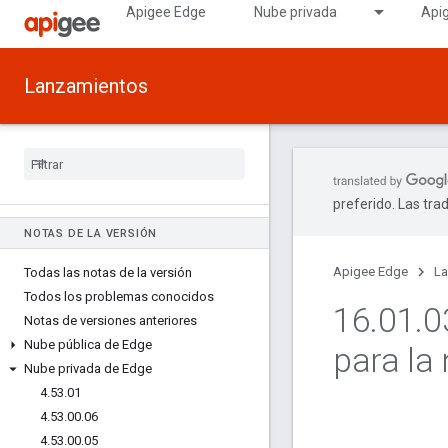
Apigee Edge
Nube privada
Api
Lanzamientos
preferido. Las tra
NOTAS DE LA VERSIÓN
Apigee Edge
La
Todas las notas de la versión
Todos los problemas conocidos
16
.
01
.
0
Notas de versiones anteriores
Nube pública de Edge
para la
Nube privada de Edge
4
.
53
.
01
4
.
53
.
00
.
06
4
.
53
.
00
.
05