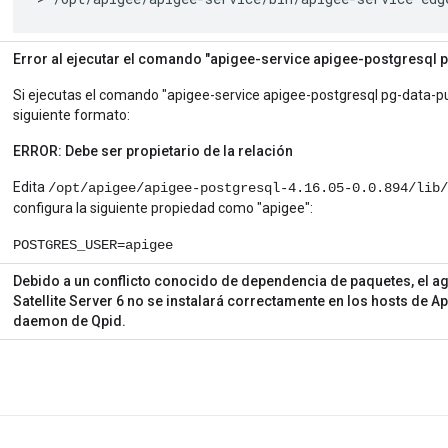
Error al ejecutar el comando "apigee-service apigee-postgresql 
Si ejecutas el comando "apigee-service apigee-postgresql pg-data-pur
siguiente formato:
ERROR: Debe ser propietario de la relación
Edita
/opt/apigee/apigee-postgresql-4.16.05-0.0.894/lib/
configura la siguiente propiedad como "apigee":
POSTGRES_USER=apigee
Debido a un conflicto conocido de dependencia de paquetes, el ag
Satellite Server 6 no se instalará correctamente en los hosts de A
daemon de Qpid.