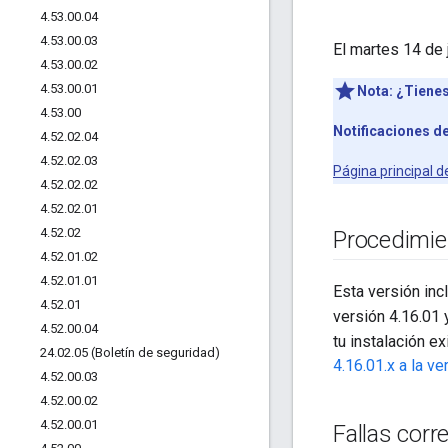
4
.
53
.
00
.
04
4
.
53
.
00
.
03
El martes 14 de
4
.
53
.
00
.
02
4
.
53
.
00
.
01
Nota:
¿Tienes
4
.
53
.
00
Notificaciones de
4
.
52
.
02
.
04
4
.
52
.
02
.
03
Página principal d
4
.
52
.
02
.
02
4
.
52
.
02
.
01
4
.
52
.
02
Procedimie
4
.
52
.
01
.
02
4
.
52
.
01
.
01
Esta versión inc
4
.
52
.
01
versión 4.16.01 
4
.
52
.
00
.
04
tu instalación e
24
.
02
.
05 (Boletín de seguridad)
4.16.01.x a la v
4
.
52
.
00
.
03
4
.
52
.
00
.
02
4
.
52
.
00
.
01
Fallas corr