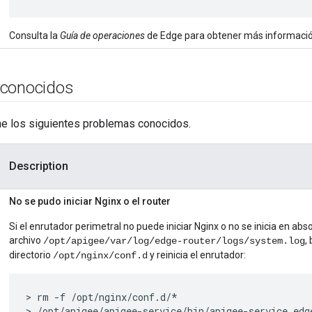
Consulta la
Guía de operaciones
de Edge para obtener más informació
 conocidos
ene los siguientes problemas conocidos.
Description
No se pudo iniciar Nginx o el router
Si el enrutador perimetral no puede iniciar Nginx o no se inicia en ab
archivo
,
/opt/apigee/var/log/edge-router/logs/system.log
directorio
y reinicia el enrutador:
/opt/nginx/conf.d
> rm -f /opt/nginx/conf.d/*

> /opt/apigee/apigee-service/bin/apigee-service edg