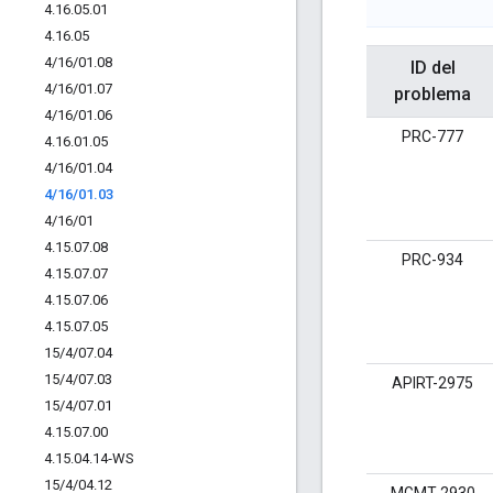
4
.
16
.
05
.
01
4
.
16
.
05
4
/
16
/
01
.
08
ID del
4
/
16
/
01
.
07
problema
4
/
16
/
01
.
06
PRC-777
4
.
16
.
01
.
05
4
/
16
/
01
.
04
4
/
16
/
01
.
03
4
/
16
/
01
4
.
15
.
07
.
08
PRC-934
4
.
15
.
07
.
07
4
.
15
.
07
.
06
4
.
15
.
07
.
05
15
/
4
/
07
.
04
15
/
4
/
07
.
03
APIRT-2975
15
/
4
/
07
.
01
4
.
15
.
07
.
00
4
.
15
.
04
.
14‐WS
15
/
4
/
04
.
12