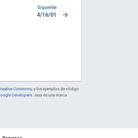
Siguiente
arrow_forward
4/16/01
e Creative Commons
, y los ejemplos de código
 Google Developers
. Java es una marca