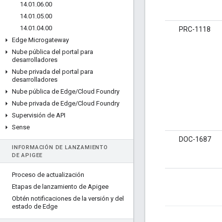
14
.
01
.
06
.
00
14
.
01
.
05
.
00
14
.
01
.
04
.
00
PRC-1118
Edge Microgateway
Nube pública del portal para
desarrolladores
Nube privada del portal para
desarrolladores
Nube pública de Edge
/
Cloud Foundry
Nube privada de Edge
/
Cloud Foundry
Supervisión de API
Sense
DOC-1687
INFORMACIÓN DE LANZAMIENTO
DE APIGEE
Proceso de actualización
Etapas de lanzamiento de Apigee
Obtén notificaciones de la versión y del
estado de Edge