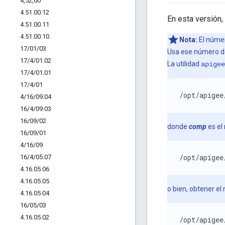
4
,
52
,
00
4
.
51
.
00
.
12
En esta versión,
4
.
51
.
00
.
11
4
.
51
.
00
.
10
Nota:
El númer
17
/
01
/
03
Usa ese número de 
17
/
4
/
01
.
02
La utilidad
apigee
17
/
4
/
01
.
01
17
/
4
/
01
/opt/apigee
4
/
16
/
09
.
04
16
/
4
/
09
.
03
16
/
09
/
02
donde
comp
es el
16
/
09
/
01
4
/
16
/
09
/opt/apigee
16
/
4
/
05
.
07
4
.
16
.
05
.
06
4
.
16
.
05
.
05
o bien, obtener e
4
.
16
.
05
.
04
16
/
05
/
03
4
.
16
.
05
.
02
/opt/apigee