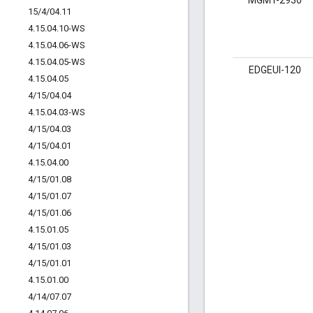
MGMT-2930
15
/
4
/
04
.
11
4
.
15
.
04
.
10‐WS
4
.
15
.
04
.
06-WS
4
.
15
.
04
.
05-WS
EDGEUI-120
4
.
15
.
04
.
05
4
/
15
/
04
.
04
4
.
15
.
04
.
03‐WS
4
/
15
/
04
.
03
4
/
15
/
04
.
01
4
.
15
.
04
.
00
4
/
15
/
01
.
08
4
/
15
/
01
.
07
4
/
15
/
01
.
06
4
.
15
.
01
.
05
4
/
15
/
01
.
03
4
/
15
/
01
.
01
4
.
15
.
01
.
00
4
/
14
/
07
.
07