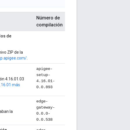
Número de
compilación
dos de
ivo ZIP de la
ftp.apigee.com/
.
apigee-
setup-
ión 4.16.01.03
4.16.01-
4.16.01 más
0.0.893
edge-
gateway-
aban la
0.0.0-
0.0.538