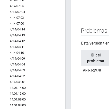
4
.
14
.
07
.
06
4
.
14
.
07
.
05
4
/
14
/
07
.
04
4
.
14
.
07
.
03
4
.
14
.
07
.
00
Problemas
4
/
14
/
04
.
14
4
/
14
/
04
.
13
4
/
14
/
04
.
12
Esta versión ti
4
/
14
/
04
.
11
4
.
14
.
04
.
10
ID del
4
/
14
/
04
.
09
problema
4
/
14
/
04
.
04
4
/
14
/
04
.
03
APIRT-2978
4
/
14
/
04
.
02
4
.
14
.
04
.
00:
14
.
01
.
14
.
00
14
.
01
.
12
.
00
14
.
01
.
09
.
00
14
.
01
.
08
.
00