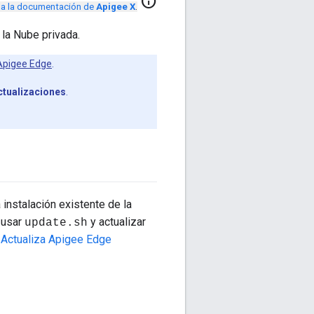
info
r a la documentación de
Apigee X
.
la Nube privada.
 Apigee Edge
.
ctualizaciones
.
 instalación existente de la
 usar
y actualizar
update.sh
a
Actualiza Apigee Edge