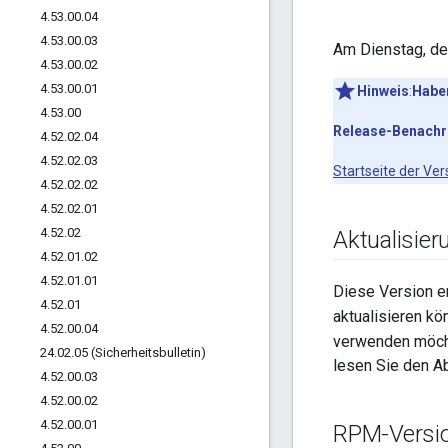
4
.
53
.
00
.
04
4
.
53
.
00
.
03
Am Dienstag, dem
4
.
53
.
00
.
02
4
.
53
.
00
.
01
Hinweis
:
Habe
4
.
53
.
00
Release-Benachr
4
.
52
.
02
.
04
4
.
52
.
02
.
03
Startseite der Ve
4
.
52
.
02
.
02
4
.
52
.
02
.
01
4
.
52
.
02
Aktualisie
4
.
52
.
01
.
02
4
.
52
.
01
.
01
Diese Version e
4
.
52
.
01
aktualisieren k
4
.
52
.
00
.
04
verwenden möchte
24
.
02
.
05 (Sicherheitsbulletin)
lesen Sie den A
4
.
52
.
00
.
03
4
.
52
.
00
.
02
4
.
52
.
00
.
01
RPM-Versi