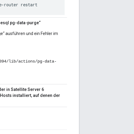
e-router restart
resql pg-data-purge“
e“ ausführen und ein Fehler im
894/lib/actions/pg-data-
r in Satellite Server 6
sts installiert, auf denen der