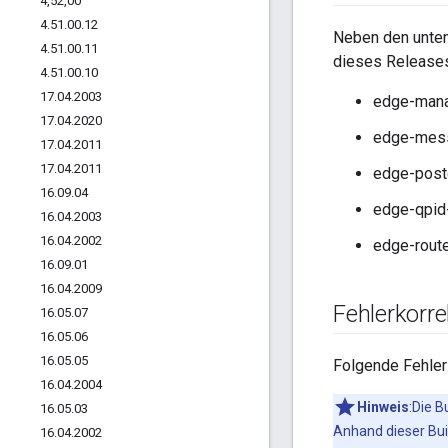
4
,
52
,
00
4
.
51
.
00
.
12
Neben den unten
4
.
51
.
00
.
11
dieses Releases
4
.
51
.
00
.
10
17
.
04
.
2003
edge-mana
17
.
04
.
2020
edge-mess
17
.
04
.
2011
17
.
04
.
2011
edge-post
16
.
09
.
04
edge-qpid-
16
.
04
.
2003
16
.
04
.
2002
edge-route
16
.
09
.
01
16
.
04
.
2009
Fehlerkorr
16
.
05
.
07
16
.
05
.
06
16
.
05
.
05
Folgende Fehler
16
.
04
.
2004
Hinweis
:Die B
16
.
05
.
03
Anhand dieser Buil
16
.
04
.
2002