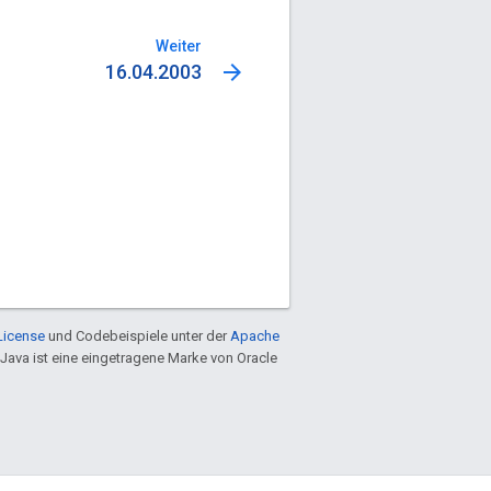
Weiter
arrow_forward
16.04.2003
License
und Codebeispiele unter der
Apache
 Java ist eine eingetragene Marke von Oracle