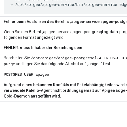
> /opt/apigee/apigee-service/bin/apigee-service edg
Fehler beim Ausführen des Befehls „apigee-service apigee-postg
Wenn Sie den Befehl „apigee-service apigee-postgresql pg-data-purg
folgenden Format angezeigt wird:
FEHLER: muss Inhaber der Beziehung sein
Bearbeiten Sie
/opt/apigee/apigee-postgresql-4.16.05-0.0.
und legen Sie das folgende Attribut auf „apigee“ fest:
purge
POSTGRES_USER=apigee
Aufgrund eines bekannten Konflikts mit Paketabhängigkeiten wird de
verwendete Katello-Agent nicht ordnungsgemäß auf Apigee Edge-Ho
Qpid-Daemon ausgeführt wird.