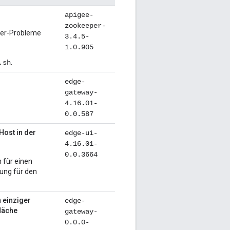
apigee-
zookeeper-
per-Probleme
3.4.5-
1.0.905
.
.sh
edge-
gateway-
4.16.01-
0.0.587
 Host in der
edge-ui-
4.16.01-
0.0.3664
 für einen
erung für den
 einziger
edge-
läche
gateway-
0.0.0-