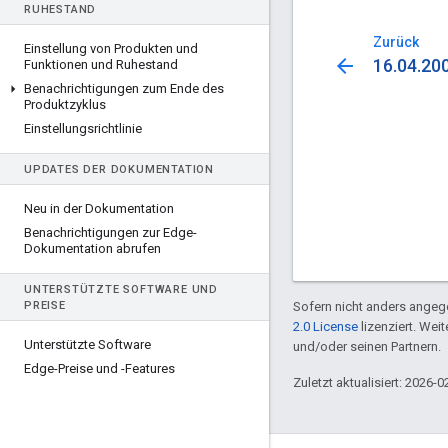
RUHESTAND
Zurück
Einstellung von Produkten und
arrow_back
16.04.20
Funktionen und Ruhestand
Benachrichtigungen zum Ende des
Produktzyklus
Einstellungsrichtlinie
UPDATES DER DOKUMENTATION
Neu in der Dokumentation
Benachrichtigungen zur Edge-
Dokumentation abrufen
UNTERSTÜTZTE SOFTWARE UND
PREISE
Sofern nicht anders angege
2.0 License
lizenziert. Wei
Unterstützte Software
und/oder seinen Partnern.
Edge-Preise und -Features
Zuletzt aktualisiert: 2026-0