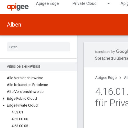
Apigee Edge
Private Cloud
Api
Alben
Sprache zu überse
VERSIONSHINWEISE
Apigee Edge
Al
Alle Versionshinweise
Alle bekannten Probleme
4
.
16
.
01
Alte Versionshinweise
Edge Public Cloud
für Pri
Edge Private Cloud
4
.
53
.
01
4
.
53
.
00
.
06
4
.
53
.
00
.
05