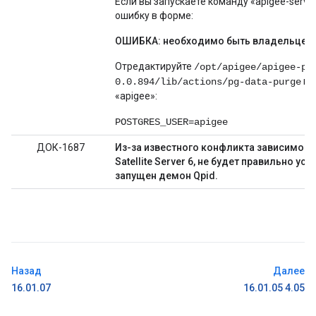
Если вы запускаете команду «apigee-servic
ошибку в форме:
ОШИБКА: необходимо быть владельцем
Отредактируйте
/opt/apigee/apigee-po
и 
0.0.894/lib/actions/pg-data-purge
«apigee»:
POSTGRES_USER=apigee
ДОК-1687
Из-за известного конфликта зависимосте
Satellite Server 6, не будет правильно ус
запущен демон Qpid.
Назад
Далее
16.01.07
16.01.05 4.05