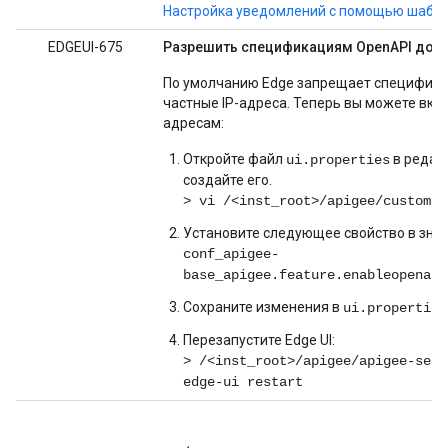
Настройка уведомлений с помощью шабл
EDGEUI-675
Разрешить спецификациям OpenAPI дост
По умолчанию Edge запрещает специфика
частные IP-адреса. Теперь вы можете вклю
адресам:
Откройте файл
в редакт
ui.properties
создайте его.
> vi /<inst_root>/apigee/customer
Установите следующее свойство в знач
conf_apigee-
base_apigee.feature.enableopenapi
Сохраните изменения в
ui.properties
Перезапустите Edge UI:
> /<inst_root>/apigee/apigee-serv
edge-ui restart