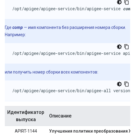
/opt/apigee/apigee-service/bin/apigee-service 
comp
 
Где
comp
— имя компонента без расширения номера сборки.
Например:
/opt/apigee/apigee-service/bin/apigee-service apige
или получить номер сборки всех компонентов:
/opt/apigee/apigee-service/bin/apigee-all version
Идентификатор
Описание
выпуска
APIRT-1144
Улучшения политики преобразования XM