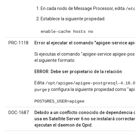
En cada nodo de Message Processor, edita
/etc/
Establece la siguiente propiedad:
enable-cache hosts no
PRC-1118
Error al ejecutar el comando "apigee-service apig
Si ejecutas el comando "apigee-service apigee-postgr
el siguiente formato:
ERROR: Debe ser propietario de la relación
Edita
/opt/apigee/apigee-postgresql-4.16.05
y configura la siguiente propiedad como "apige
purge
POSTGRES_USER=apigee
DOC-1687
Debido a un conflicto conocido de dependencia de p
usa en Satellite Server 6 no se instalará correctam
ejecutan el daemon de Qpid.