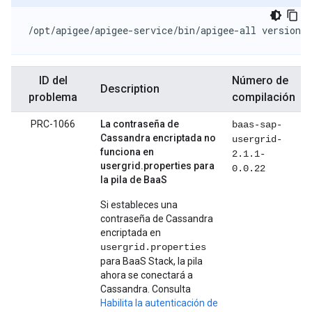
/opt/apigee/apigee-service/bin/apigee-all version
ID del
Número de
Description
problema
compilación
PRC-1066
La contraseña de
baas-sap-
Cassandra encriptada no
usergrid-
funciona en
2.1.1-
usergrid.properties para
0.0.22
la pila de BaaS
Si estableces una
contraseña de Cassandra
encriptada en
usergrid.properties
para BaaS Stack, la pila
ahora se conectará a
Cassandra. Consulta
Habilita la autenticación de