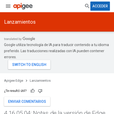
ACCEDER
Lanzamientos
Google utiliza tecnología de IA para traducir contenido a tu idioma
preferido. Las traducciones realizadas con IA pueden contener
errores.
Apigee Edge
Lanzamientos
¿Te resultó útil?
ENVIAR COMENTARIOS
4
.
16
.
05
.
04: Notas de la versión de Edge