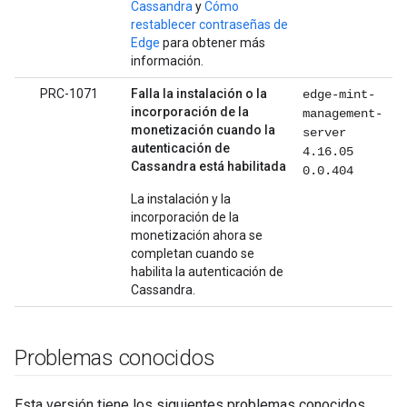
Cassandra
y
Cómo
restablecer contraseñas de
Edge
para obtener más
información.
PRC-1071
Falla la instalación o la
edge-mint-
incorporación de la
management-
monetización cuando la
server
autenticación de
4.16.05
Cassandra está habilitada
0.0.404
La instalación y la
incorporación de la
monetización ahora se
completan cuando se
habilita la autenticación de
Cassandra.
Problemas conocidos
Esta versión tiene los siguientes problemas conocidos.