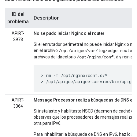
ID del
Description
problema
APIRT-
No se pudo iniciar Nginx o el router
2978
Si el enrutador perimetral no puede iniciar Nginx o no
en el archivo
/opt/apigee/var/log/edge-router/
archivos del directorio
y reinicia
/opt/nginx/conf.d
> rm -f /opt/nginx/conf.d/*

> /opt/apigee/apigee-service/bin/apigee
APIRT-
Message Processor realiza búsquedas de DNS en I
3364
Si instalaste y habilitaste NSCD (daemon de caché del
observes que los procesadores de mensajes realizan
otra para IPv6.
Para inhabilitar la búsqueda de DNS en IPv6, haz lo sig