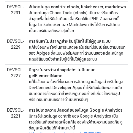
DEVSOL-
อัปเดตโมดูล contrib: ctools, linkchecker, markdown
2231
อัปเดตโมดูล Chaos Tools (ctools) เป็นเวอร์ชันเสถียร
ล่าสุดเพื่อไม่ให้มีคำเตือน เมื่อเรียกใช้ใน PHP 7 นอกจากนี้
โมดูล Linkchecker และ Markdown ยังได้รับการอัปเดต
เป็นเวอร์ชันเสถียรล่าสุดด้วย
DEVSOL-
การค้นหาไม่ปรากฏสำหรับผู้ใช้ที่ไม่ใช่ผู้ดูแลระบบ
2229
แก้ไขข้อบกพร่องในการแสดงผลในธีมที่ปรับเปลี่ยนตามบริบท
ของ Apigee ซึ่งแบบฟอร์มค้นหาที่ ด้านบนของแต่ละหน้าถูก
แถบสีส้มบดบังสำหรับผู้ใช้ที่ไม่ใช่ผู้ดูแลระบบ
DEVSOL-
ปัญหาในระหว่าง dbupdate: ไม่มีเมธอด
2227
getElementName
แก้ไขข้อบกพร่องที่ขั้นตอนการอัปเดตฐานข้อมูลสำหรับโมดูล
DevConnect Developer Apps ทำให้เกิดข้อผิดพลาดเมื่อ
อัปเดตการกำหนดค่าสำหรับกฎบางอย่างที่เกี่ยวข้องกับลูป
หรือ คอนเทนเนอร์การดำเนินการอื่นๆ
DEVSOL-
การอัปเดตความปลอดภัยของโมดูล Google Analytics
2221
มีการอัปเดตโมดูล contrib ของ Google Analytics เป็น
เวอร์ชันเสถียรล่าสุดเพื่อแก้ไข ช่องโหว่ด้านความปลอดภัย ดู
ข้อมูลเพิ่มเติมได้ที่คำแนะนำนี้