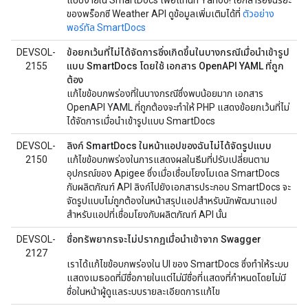
แบบง่ายใน SmartDocs เพื่อแทนที่ Yahoo! เอกสารอัจฉริยะ
ของพร็อกซี Weather API ดูข้อมูลเพิ่มเติมได้ที่
ตัวอย่าง
พอร์ทัล SmartDocs
DEVSOL-
ข้อยกเว้นที่ไม่ได้จัดการซึ่งเกิดขึ้นในบางกรณีเมื่อนำเข้ารูป
2155
แบบ SmartDocs โดยใช้ เอกสาร OpenAPI YAML ที่ถูก
ต้อง
แก้ไขข้อบกพร่องที่ในบางกรณีซึ่งพบน้อยมาก เอกสาร
OpenAPI YAML ที่ถูกต้องจะทำให้ PHP แสดงข้อยกเว้นที่ไม่
ได้จัดการเมื่อนำเข้ารูปแบบ SmartDocs
DEVSOL-
ลิงก์ SmartDocs ในหน้าแอปของฉันไม่ได้จัดรูปแบบ
2150
แก้ไขข้อบกพร่องในการแสดงผลในธีมที่ปรับเปลี่ยนตาม
อุปกรณ์ของ Apigee ซึ่งเมื่อเชื่อมโยงโมเดล SmartDocs
กับผลิตภัณฑ์ API ลิงก์ไปยังเอกสารประกอบ SmartDocs จะ
จัดรูปแบบไม่ถูกต้องในหน้าสรุปแอปสำหรับนักพัฒนาแอป
สำหรับแอปที่เชื่อมโยงกับผลิตภัณฑ์ API นั้น
DEVSOL-
ชื่อทรัพยากรจะไม่ปรากฏเมื่อนำเข้าจาก Swagger
2127
เราได้แก้ไขข้อบกพร่องใน UI ของ SmartDocs ซึ่งทำให้ระบบ
แสดงเมธอดที่มีชื่อภายในแต่ไม่มีชื่อที่แสดงที่กำหนดโดยไม่มี
ชื่อในหน้าผู้ดูแลระบบรายละเอียดการแก้ไข