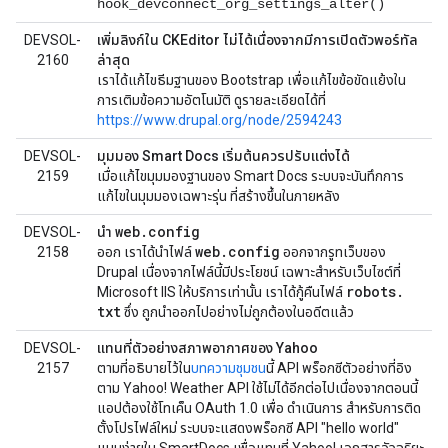
hook_devconnect_org_settings_alter()
DEVSOL-
เพิ่มลิงก์ใน CKEditor ไม่ได้เนื่องจากมีการเปิดตัวพอร์ทัล
2160
ล่าสุด
เราได้แก้ไขธีมฐานของ Bootstrap เพื่อแก้ไขข้อขัดแย้งใน
การเติมข้อความอัตโนมัติ ดูรายละเอียดได้ที่
https://www.drupal.org/node/2594243
DEVSOL-
มุมมอง Smart Docs เริ่มต้นควรปรับแต่งได้
2159
เมื่อแก้ไขมุมมองฐานของ Smart Docs ระบบจะบันทึกการ
แก้ไขในมุมมองเฉพาะรุ่น ที่สร้างขึ้นในภายหลัง
web.config
DEVSOL-
นำ
web
.
config
2158
ออก เราได้นำไฟล์
ออกจากรูทเว็บของ
Drupal เนื่องจากไฟล์นี้มีประโยชน์ เฉพาะสำหรับเว็บไซต์ที่
robots
.
Microsoft IIS ให้บริการเท่านั้น เราได้กู้คืนไฟล์
txt
ซึ่ง ถูกนำออกไปอย่างไม่ถูกต้องในอดีตแล้ว
DEVSOL-
แทนที่ตัวอย่างสภาพอากาศของ Yahoo
2157
ตามที่อธิบายไว้ใน
บทความชุมชน
นี้ API พร็อกซีตัวอย่างที่อิง
ตาม Yahoo! Weather API ใช้ไม่ได้อีกต่อไปเนื่องจากตอนนี้
แอปต้องใช้โทเค็น OAuth 1.0 เพื่อ ดำเนินการ สำหรับการติด
ตั้งโปรไฟล์ใหม่ ระบบจะแสดงพร็อกซี API "hello world"