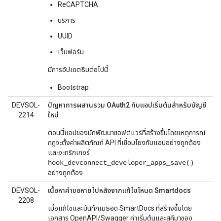
ReCAPTCHA
บริการ
UUID
เว็บฟอร์ม
มีการอัปเดตธีมต่อไปนี้
Bootstrap
DEVSOL-
ปัญหาการผสานรวม OAuth2 กับแอปเริ่มต้นสำหรับบัญชี
2214
ใหม่
ตอนนี้แอปของนักพัฒนาซอฟต์แวร์ที่สร้างขึ้นโดยเหตุการณ์
กฎจะตั้งค่าผลิตภัณฑ์ API ที่เชื่อมโยงกับแอปอย่างถูกต้อง
และจะทริกเกอร์
hook_devconnect_developer_apps_save()
อย่างถูกต้อง
DEVSOL-
เนื้อหาคำขอหายไปหลังจากแก้ไขโหนด Smartdocs
2208
เมื่อแก้ไขและบันทึกเมธอด SmartDocs ที่สร้างขึ้นโดย
เอกสาร OpenAPI/Swagger ค่าเริ่มต้นและสคีมาของ