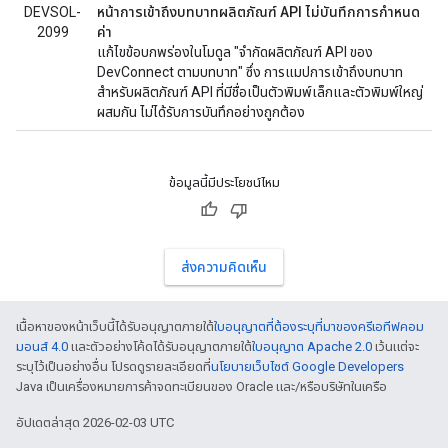
DEVSOL-
หน้าการเข้าถึงบทบาทผลิตภัณฑ์ API ไม่บันทึกการกำหนด
2099
ค่า
แก้ไขข้อบกพร่องในโมดูล "จำกัดผลิตภัณฑ์ API ของ
DevConnect ตามบทบาท" ซึ่ง การแมปการเข้าถึงบทบาท
สำหรับผลิตภัณฑ์ API ที่มีชื่อเป็นตัวพิมพ์เล็กและตัวพิมพ์ใหญ่
ผสมกัน ไม่ได้รับการบันทึกอย่างถูกต้อง
ข้อมูลนี้มีประโยชน์ไหม
ส่งความคิดเห็น
เนื้อหาของหน้าเว็บนี้ได้รับอนุญาตภายใต้
ใบอนุญาตที่ต้องระบุที่มาของครีเอทีฟคอม
มอนส์ 4.0
และตัวอย่างโค้ดได้รับอนุญาตภายใต้
ใบอนุญาต Apache 2.0
เว้นแต่จะ
ระบุไว้เป็นอย่างอื่น โปรดดูรายละเอียดที่
นโยบายเว็บไซต์ Google Developers
Java เป็นเครื่องหมายการค้าจดทะเบียนของ Oracle และ/หรือบริษัทในเครือ
อัปเดตล่าสุด 2026-02-03 UTC