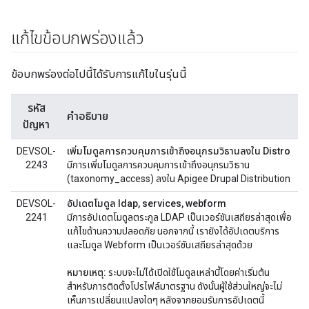
แก้ไขข้อบกพร่องแล้ว
ข้อบกพร่องต่อไปนี้ได้รับการแก้ไขในรุ่นนี้
รหัส
คำอธิบาย
ปัญหา
DEVSOL-
เพิ่มโมดูลการควบคุมการเข้าถึงอนุกรมวิธานลงใน Distro
2243
มีการเพิ่มโมดูลการควบคุมการเข้าถึงอนุกรมวิธาน
(taxonomy_access) ลงใน Apigee Drupal Distribution
DEVSOL-
อัปเดตโมดูล ldap, services, webform
2241
มีการอัปเดตโมดูลตระกูล LDAP เป็นเวอร์ชันเสถียรล่าสุดเพื่อ
แก้ไขด้านความปลอดภัย นอกจากนี้ เรายังได้อัปเดตบริการ
และโมดูล Webform เป็นเวอร์ชันเสถียรล่าสุดด้วย
หมายเหตุ:
ระบบจะไม่ได้เปิดใช้โมดูลเหล่านี้โดยค่าเริ่มต้น
สำหรับการติดตั้งโปรไฟล์มาตรฐาน ดังนั้นผู้ใช้ส่วนใหญ่จะไม่
เห็นการเปลี่ยนแปลงใดๆ หลังจากยอมรับการอัปเดตนี้