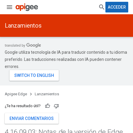
ACCEDER
Lanzamientos
Google utiliza tecnología de IA para traducir contenido a tu idioma
preferido. Las traducciones realizadas con IA pueden contener
errores.
Apigee Edge
Lanzamientos
¿Te ha resultado útil?
ENVIAR COMENTARIOS
4
.
16
.
09
.
03: Notas de la versión de Edge