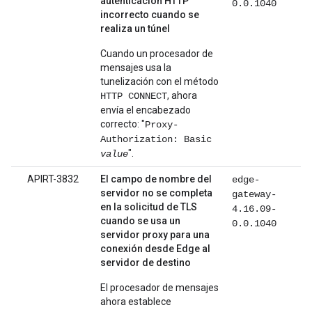
autenticación HTTP
0.0.1040
incorrecto cuando se
realiza un túnel
Cuando un procesador de
mensajes usa la
tunelización con el método
, ahora
HTTP CONNECT
envía el encabezado
correcto: "
Proxy-
Authorization: Basic
".
value
APIRT-3832
El campo de nombre del
edge-
servidor no se completa
gateway-
en la solicitud de TLS
4.16.09-
cuando se usa un
0.0.1040
servidor proxy para una
conexión desde Edge al
servidor de destino
El procesador de mensajes
ahora establece