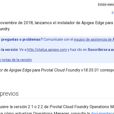
Estás vie
I
noviembre de 2018, lanzamos el instalador de Apigee Edge para 
undry.
 preguntas o problemas?
Comunícate con el
equipo de asistencia de
 la versión
: Ve a
http://status.apigee.com
y haz clic en
Suscribirse a a
e notas de la versión
dor de Apigee Edge para Pivotal Cloud Foundry v18.05.01 corres
 previos
uiere la versión 2.1 o 2.2 de Pivotal Cloud Foundry Operations 
re cómo actualizar Operations Manager, consulta la
documentació