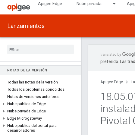
Apigee Edge
Nube privada
Api
Lanzamientos
preferido. Las tra
NOTAS DE LA VERSIÓN
Apigee Edge
La
Todas las notas de la versión
Todos los problemas conocidos
18
.
05
.
0
Notas de versiones anteriores
Nube pública de Edge
instala
Nube privada de Edge
Pivotal
Edge Microgateway
Nube pública del portal para
desarrolladores