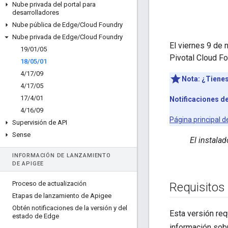
Nube privada del portal para
desarrolladores
Nube pública de Edge
/
Cloud Foundry
Nube privada de Edge
/
Cloud Foundry
El viernes 9 de 
19
/
01
/
05
Pivotal Cloud Fo
18
/
05
/
01
4
/
17
/
09
Nota:
¿Tienes
4
/
17
/
05
17
/
4
/
01
Notificaciones de
4
/
16
/
09
Página principal d
Supervisión de API
Sense
El instala
INFORMACIÓN DE LANZAMIENTO
DE APIGEE
Proceso de actualización
Requisitos
Etapas de lanzamiento de Apigee
Obtén notificaciones de la versión y del
Esta versión req
estado de Edge
información sob