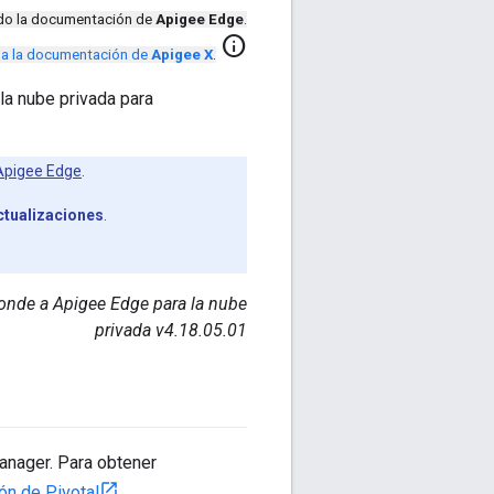
ndo la documentación de
Apigee Edge
.
info
r a la documentación de
Apigee X
.
la nube privada para
 Apigee Edge
.
ctualizaciones
.
ponde a Apigee Edge para la nube
privada v4.18.05.01
Manager. Para obtener
n de Pivotal
.