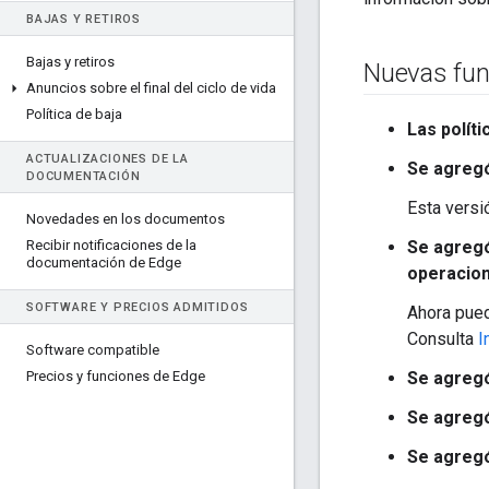
BAJAS Y RETIROS
Bajas y retiros
Nuevas fun
Anuncios sobre el final del ciclo de vida
Política de baja
Las polít
ACTUALIZACIONES DE LA
Se agregó
DOCUMENTACIÓN
Esta versi
Novedades en los documentos
Recibir notificaciones de la
Se agregó
documentación de Edge
operacion
SOFTWARE Y PRECIOS ADMITIDOS
Ahora pued
Consulta
I
Software compatible
Precios y funciones de Edge
Se agregó
Se agregó
Se agregó