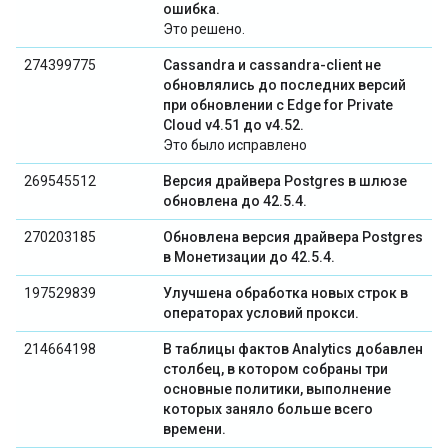
ошибка.
Это решено.
274399775
Cassandra и cassandra-client не
обновлялись до последних версий
при обновлении с Edge for Private
Cloud v4.51 до v4.52.
Это было исправлено
269545512
Версия драйвера Postgres в шлюзе
обновлена ​​до 42.5.4.
270203185
Обновлена ​​версия драйвера Postgres
в Монетизации до 42.5.4.
197529839
Улучшена обработка новых строк в
операторах условий прокси.
214664198
В таблицы фактов Analytics добавлен
столбец, в котором собраны три
основные политики, выполнение
которых заняло больше всего
времени.