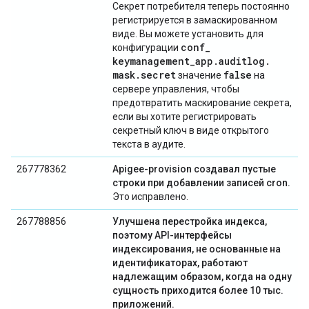
Секрет потребителя теперь постоянно
регистрируется в замаскированном
виде. Вы можете установить для
conf
_
конфигурации
keymanagement
_
app
.
auditlog
.
mask
.
secret
false
значение
на
сервере управления, чтобы
предотвратить маскирование секрета,
если вы хотите регистрировать
секретный ключ в виде открытого
текста в аудите.
267778362
Apigee-provision создавал пустые
строки при добавлении записей cron.
Это исправлено.
267788856
Улучшена перестройка индекса,
поэтому API-интерфейсы
индексирования, не основанные на
идентификаторах, работают
надлежащим образом, когда на одну
сущность приходится более 10 тыс.
приложений.