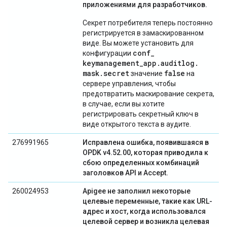
приложениями для разработчиков.
Секрет потребителя теперь постоянно
регистрируется в замаскированном
виде. Вы можете установить для
conf
_
конфигурации
keymanagement
_
app
.
auditlog
.
mask
.
secret
false
значение
на
сервере управления, чтобы
предотвратить маскирование секрета,
в случае, если вы хотите
регистрировать секретный ключ в
виде открытого текста в аудите.
276991965
Исправлена ​​ошибка, появившаяся в
OPDK v4.52.00, которая приводила к
сбою определенных комбинаций
заголовков API и Accept.
260024953
Apigee не заполнил некоторые
целевые переменные, такие как URL-
адрес и хост, когда использовался
целевой сервер и возникла целевая