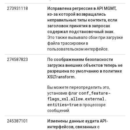
273931118
Исправлена ​​регрессия в API MGMT,
из-за которой возвращались
неправильные типы контента, если
заголовок принятия в запросах
содержал подстановочный знак.
Это также вызывало сбои при загрузке
файла трассировки в
пользовательском интерфейсе.
274587823
По соображениям безопасности
загрузка внешних объектов теперь не
разрешена по умолчанию в политике
XSLTransform.
Вы можете переопределить это,
conf
_
feature-
установив флаг
flags
_
xsl
.
allow
.
external
.
entities=true
в процессоре
сообщений.
245387101
Изменены данные аудита API-
интерфейсов, связанных с