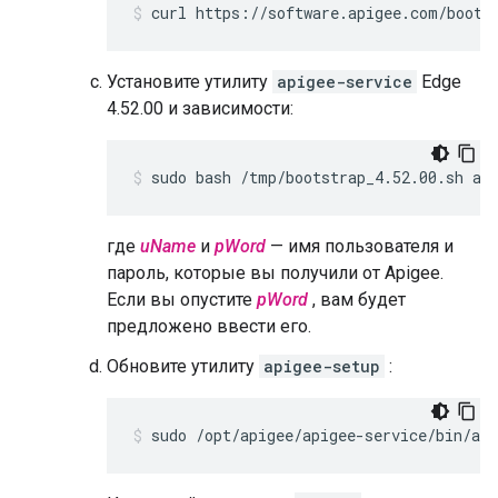
curl https://software.apigee.com/boots
Установите утилиту
apigee-service
Edge
4.52.00 и зависимости:
sudo bash /tmp/bootstrap_4.52.00.sh ap
где
uName
и
pWord
— имя пользователя и
пароль, которые вы получили от Apigee.
Если вы опустите
pWord
, вам будет
предложено ввести его.
Обновите утилиту
apigee-setup
:
sudo /opt/apigee/apigee-service/bin/api